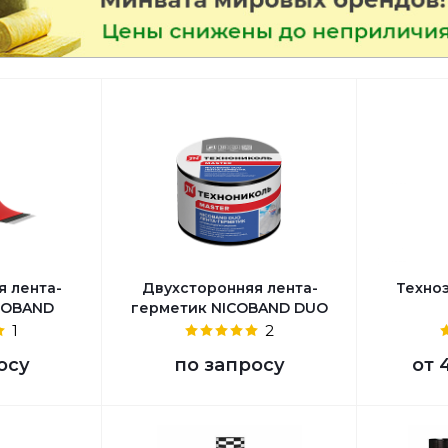
я лента-
Двухсторонняя лента-
Техно
COBAND
герметик NICOBAND DUO
1
2
осу
по запросу
от