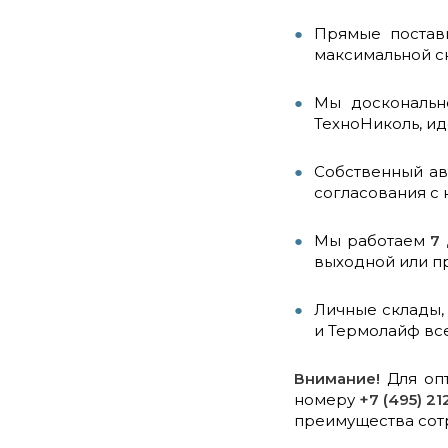
Прямые постав
максимальной ск
Мы доскональн
ТехноНиколь, и
Собственный авт
согласования с
Мы работаем
7
выходной или п
Личные склады,
и Термолайф все
Внимание!
Для опт
номеру
+7 (495) 21
преимущества сот