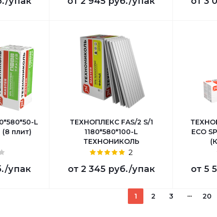
б.
/упак
от
2 945 руб.
/упак
от
3 
0*580*50-L
ТЕХНОПЛЕКС FAS/2 S/1
ТЕХНО
(8 плит)
1180*580*100-L
ECO SP
ТЕХНОНИКОЛЬ
(
2
.
/упак
от
2 345 руб.
/упак
от
5 
1
2
3
20