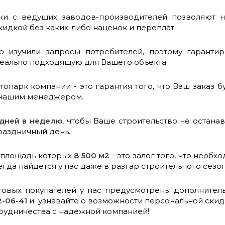
ки с ведущих заводов-производителей позволяют 
идкой без каких-либо наценок и переплат.
о изучили запросы потребителей, поэтому гарант
деально подходящую для Вашего объекта.
опарк компании - это гарантия того, что Ваш заказ б
 нашим менеджером.
 дней в неделю
, чтобы Ваше строительство не остана
раздничный день.
 площадь которых
8 500 м2
- это залог того, что необ
гда найдется у нас даже в разгар строительного сезо
овых покупателей у нас предусмотрены дополнитель
2-06-41
и узнавайте о возможности персональной скидк
рудничества с надежной компанией!