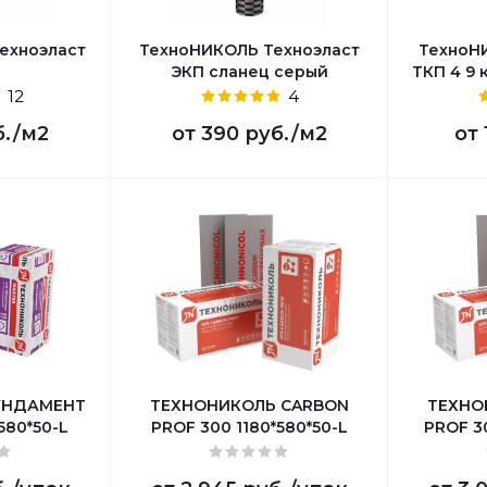
ехноэласт
ТехноНИКОЛЬ Техноэласт
ТехноН
ЭКП сланец серый
ТКП 4 9 
12
4
б.
/м2
от
390 руб.
/м2
от
УНДАМЕНТ
ТЕХНОНИКОЛЬ CARBON
ТЕХНО
*580*50-L
PROF 300 1180*580*50-L
PROF 30