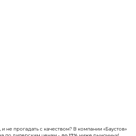
 и не прогадать с качеством? В компании «Баустов»
на по дилерским ценам -
до 17%
ниже рыночных!