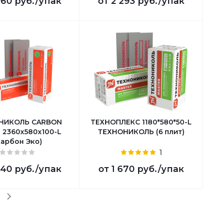
060 руб.
/упак
от
2 293 руб.
/упак
НИКОЛЬ CARBON
ТЕХНОПЛЕКС 1180*580*50-L
 2360х580х100-L
ТЕХНОНИКОЛЬ (6 плит)
Карбон Эко)
1
540 руб.
/упак
от
1 670 руб.
/упак