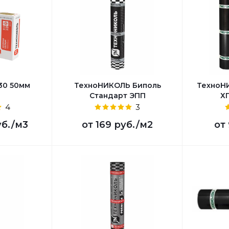
30 50мм
ТехноНИКОЛЬ Биполь
ТехноН
Стандарт ЭПП
ХП
4
3
уб.
/м3
от
169 руб.
/м2
от