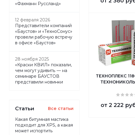
от
2 380 ру
«Фахманн Руссланд»
12 февраля 2026
Представители компаний
«Баустов» и «ТехноСонус»
провели рабочую встречу
в офисе «Баустов»
28 ноября 2025
«Краски КВИЛ» показали,
чем могут удивить — на
ТЕХНОПЛЕКС 118
семинаре БАУСТОВ
ТЕХНОНИКОЛЬ 
представили новинки
от
2 222 руб
Статьи
Все статьи
Какая битумная мастика
подходит для XPS, а какая
может испортить