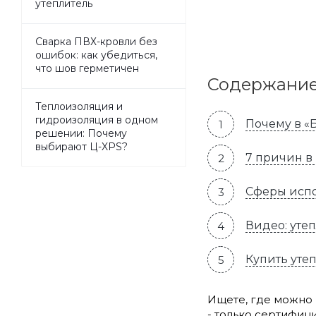
утеплитель
Сварка ПВХ-кровли без
ошибок: как убедиться,
что шов герметичен
Содержани
Теплоизоляция и
гидроизоляция в одном
Почему в «
решении: Почему
выбирают Ц-XPS?
7 причин в
Сферы испо
Видео: уте
Купить уте
Ищете, где можно
- только сертифиц