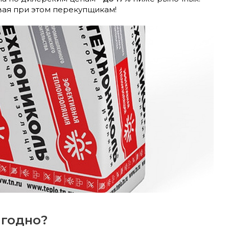
вая при этом перекупщикам!
ыгодно?