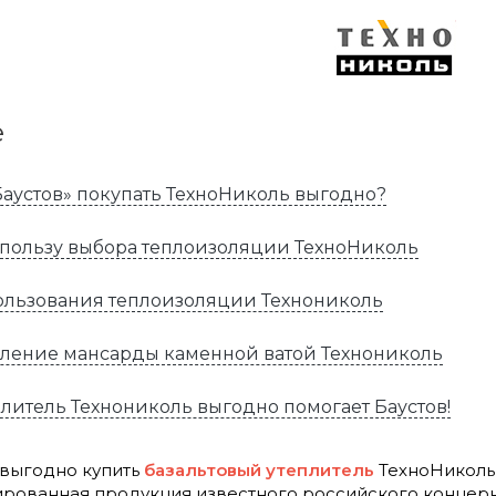
е
Баустов» покупать ТехноНиколь выгодно?
 пользу выбора теплоизоляции ТехноНиколь
льзования теплоизоляции Технониколь
пление мансарды каменной ватой Технониколь
плитель Технониколь выгодно помогает Баустов!
 выгодно купить
базальтовый утеплитель
ТехноНиколь,
ированная продукция известного российского концер