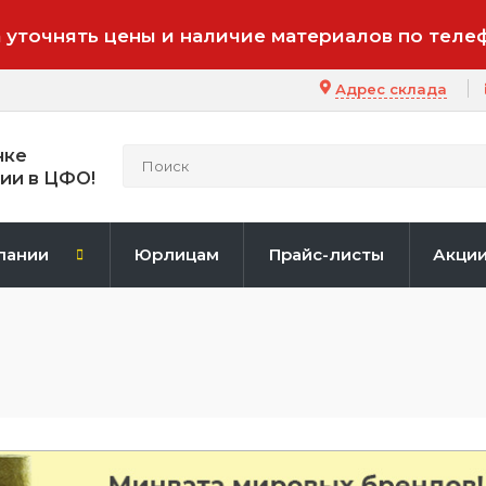
 уточнять цены и наличие материалов по теле
Адрес склада
нке
ии в ЦФО!
пании
Юрлицам
Прайс-листы
Акци