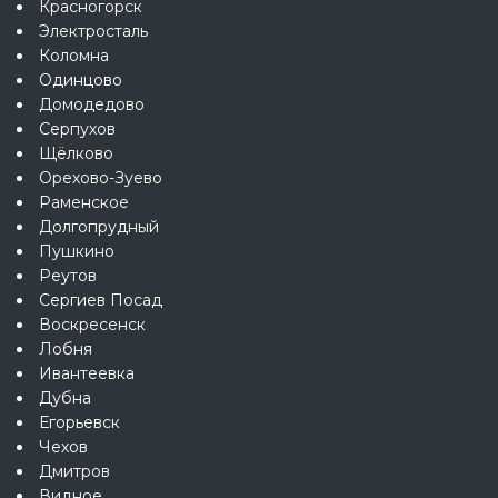
Красногорск
Электросталь
Коломна
Одинцово
Домодедово
Серпухов
Щёлково
Орехово-Зуево
Раменское
Долгопрудный
Пушкино
Реутов
Сергиев Посад
Воскресенск
Лобня
Ивантеевка
Дубна
Егорьевск
Чехов
Дмитров
Видное