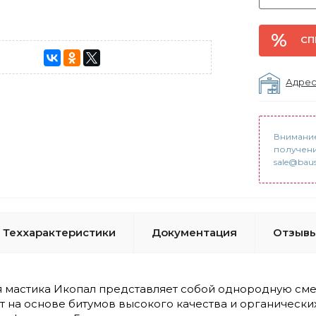
СП
Адрес
Внимание
получени
sale@baus
Теххарактеристики
Документация
Отзывы 
мастика Икопал представляет собой однородную смесь
т на основе битумов высокого качества и органически