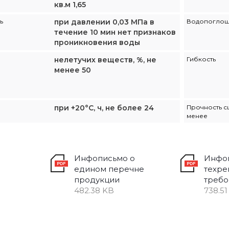
кв.м 1,65
ь
при давлении 0,03 МПа в
Водопогло
течение 10 мин нет признаков
проникновения воды
нелетучих веществ, %, не
Гибкость
менее 50
при +20°С, ч, не более 24
Прочность с
менее
Инфописьмо о
Инфо
едином перечне
техре
продукции
требо
482.38 KB
738.51