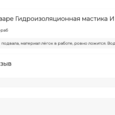
варе Гидроизоляционная мастика И
ораб
я подвала, материал лёгок в работе, ровно ложится. 
тзыв