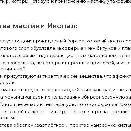
стификаторы. Готовую к применению мастику упаковыва
ва мастики Икопал:
разует водонепроницаемый барьер, который долго сох
отового слоя обусловлена содержанием битумов и пла
мость с любым гидроизоляционным материалом на би
ью экологична, не содержит вредных примесей, и изго
олнителей.
ки присутствуют антисептические вещества, что эффе
уктуре.
з мастики предотвращает воздействие ультрафиолета 
турный диапазон использования убирает сезонную за
 боится перепадов температуры, потому сохраняет сво
 высокой вязкостью и не растекается при нанесении, 
атным.
става обеспечивает лёгкое и простое нанесение кисть