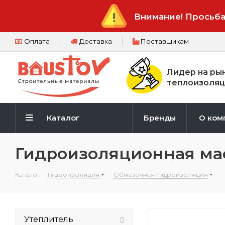
Внимание! Просьба
Оплата
Доставка
Поставщикам
Лидер на ры
теплоизоляц
Каталог
Бренды
О ком
Гидроизоляционная мас
Каталог
-
Гидроизоляция
-
Обмазочная гидроизоляция
Утеплитель