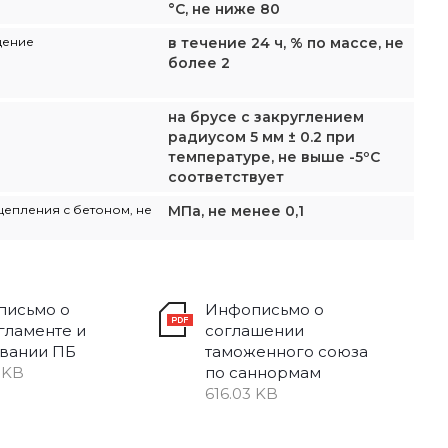
°С, не ниже 80
щение
в течение 24 ч, % по массе, не
более 2
на брусе с закруглением
радиусом 5 мм ± 0.2 при
температуре, не выше -5ºС
соответствует
цепления с бетоном, не
МПа, не менее 0,1
письмо о
Инфописьмо о
гламенте и
соглашении
вании ПБ
таможенного союза
 KB
по саннормам
616.03 KB