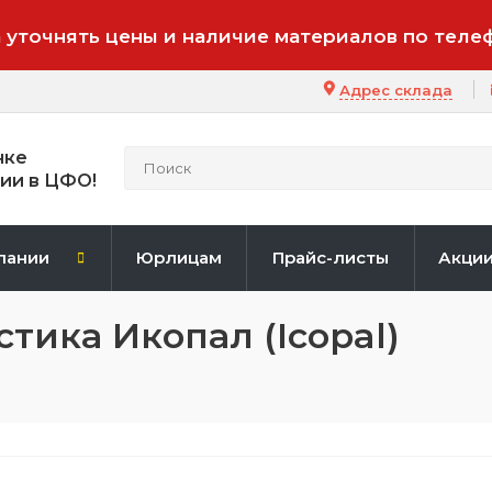
 уточнять цены и наличие материалов по теле
Адрес склада
нке
ии в ЦФО!
пании
Юрлицам
Прайс-листы
Акци
тика Икопал (Icopal)