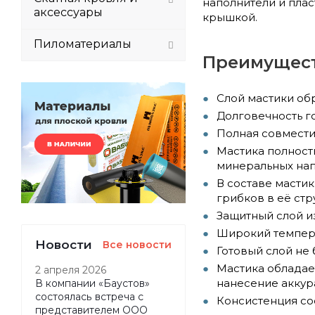
наполнители и пла
аксессуары
крышкой.
Пиломатериалы
Преимущест
Слой мастики об
Долговечность г
Полная совмести
Мастика полност
минеральных нап
В составе масти
грибков в её стр
Защитный слой и
Широкий темпера
Новости
Все новости
Готовый слой не
Мастика обладает
2 апреля 2026
нанесение аккур
В компании «Баустов»
состоялась встреча с
Консистенция со
представителем ООО