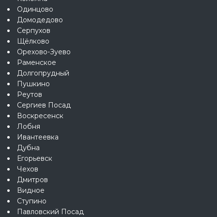
Одинцово
Домодедово
Серпухов
Щёлково
Орехово-Зуево
Раменское
Долгопрудный
Пушкино
Реутов
Сергиев Посад
Воскресенск
Лобня
Ивантеевка
Дубна
Егорьевск
Чехов
Дмитров
Видное
Ступино
Павловский Посад