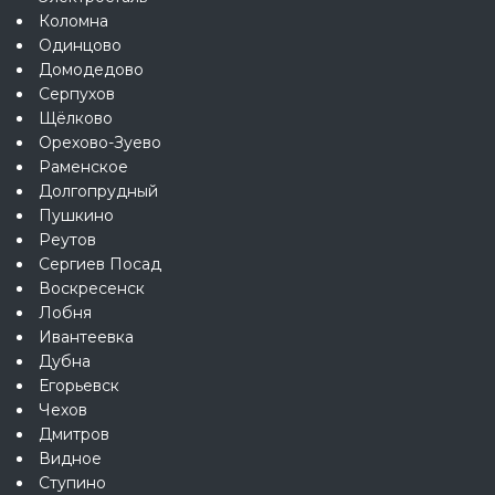
Коломна
Одинцово
Домодедово
Серпухов
Щёлково
Орехово-Зуево
Раменское
Долгопрудный
Пушкино
Реутов
Сергиев Посад
Воскресенск
Лобня
Ивантеевка
Дубна
Егорьевск
Чехов
Дмитров
Видное
Ступино