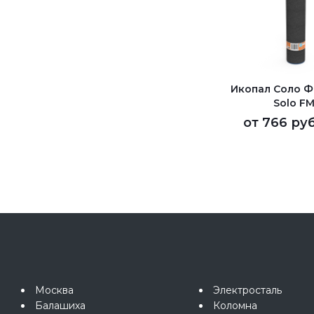
Икопал Соло ФМ
Solo FM
от
766 руб
Москва
Электросталь
Балашиха
Коломна