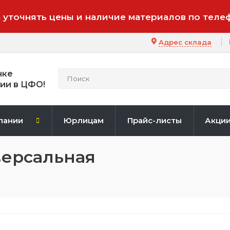
 уточнять цены и наличие материалов по теле
Адрес склада
нке
ии в ЦФО!
пании
Юрлицам
Прайс-листы
Акци
версальная