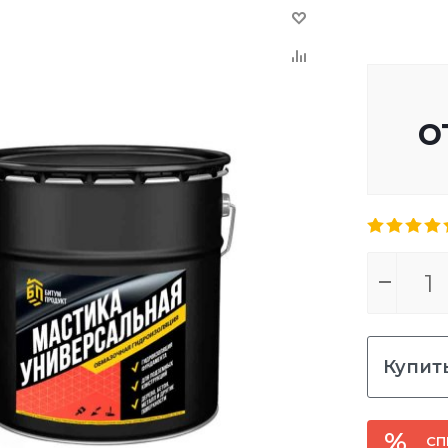
о
Купить
СП