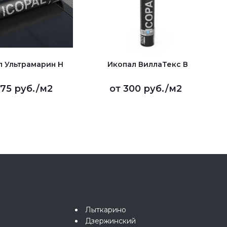
л Ультрамарин Н
Икопал ВиллаТекс В
75 руб.
/м2
от
300 руб.
/м2
Лыткарино
Дзержинский