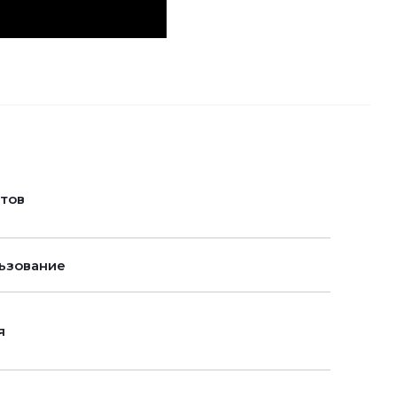
нтов
ьзование
я