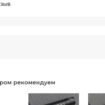
тзыв
аром рекомендуем