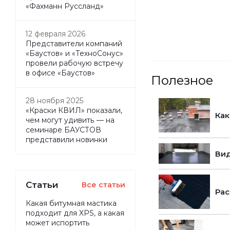
«Фахманн Руссланд»
12 февраля 2026
Представители компаний
«Баустов» и «ТехноСонус»
провели рабочую встречу
в офисе «Баустов»
Полезное
28 ноября 2025
«Краски КВИЛ» показали,
Как
чем могут удивить — на
семинаре БАУСТОВ
представили новинки
Вид
Статьи
Все статьи
Рас
Какая битумная мастика
подходит для XPS, а какая
может испортить