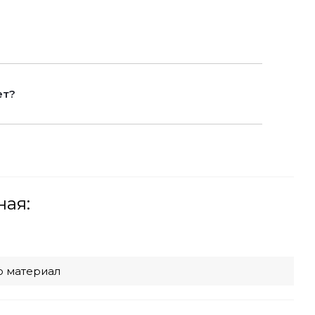
ет?
ная:
ю материал