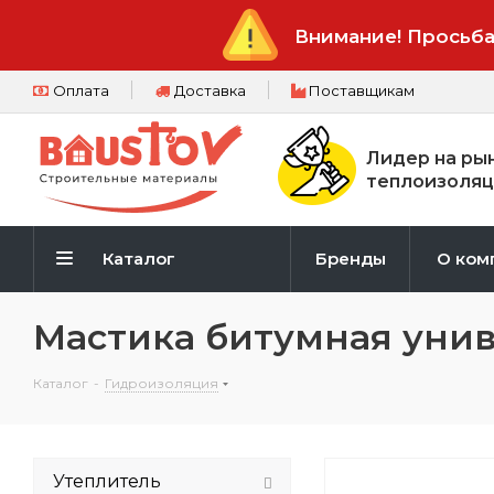
Внимание! Просьба
Оплата
Доставка
Поставщикам
Лидер на ры
теплоизоляц
Каталог
Бренды
О ком
Мастика битумная уни
Каталог
-
Гидроизоляция
Утеплитель