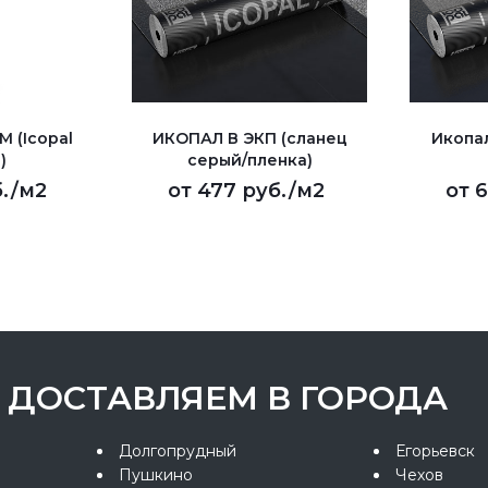
 (Icopal
ИКОПАЛ В ЭКП (сланец
Икопа
)
серый/пленка)
.
/м2
от
477 руб.
/м2
от
6
ДОСТАВЛЯЕМ В ГОРОДА
Долгопрудный
Егорьевск
Пушкино
Чехов