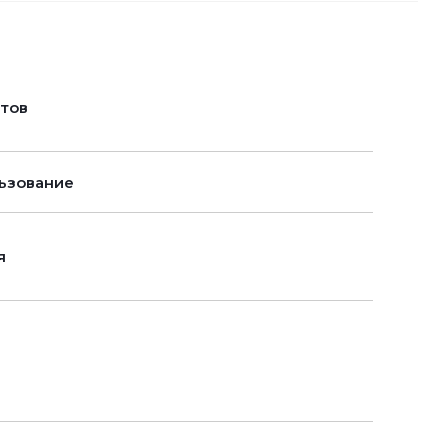
нтов
ьзование
я