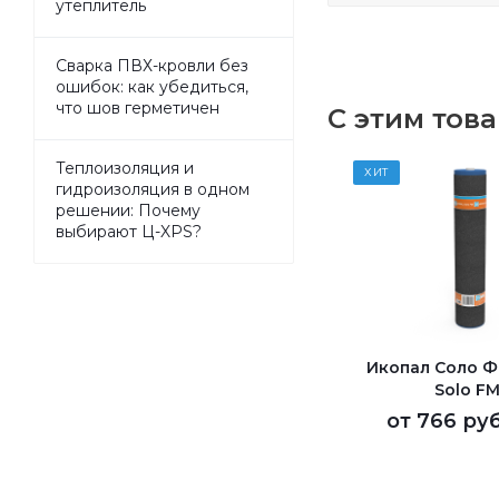
утеплитель
Сварка ПВХ-кровли без
ошибок: как убедиться,
что шов герметичен
С этим тов
Теплоизоляция и
ХИТ
гидроизоляция в одном
решении: Почему
выбирают Ц-XPS?
Икопал Соло ФМ
Solo FM
от
766 руб