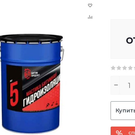
о
Купить
СП