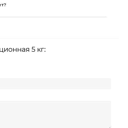
ет?
ионная 5 кг: