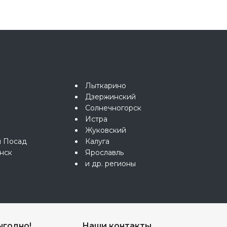
Лыткарино
Дзержинский
Солнечногорск
Истра
Жуковский
й Посад
Калуга
нск
Ярославль
и др. регионы
ыгодно!
Наши контакты