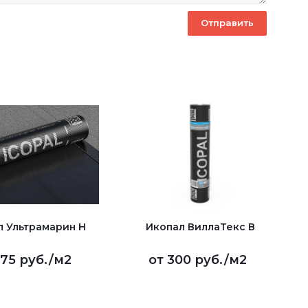
л Ультрамарин Н
Икопал ВиллаТекс В
75 руб.
/м2
от
300 руб.
/м2