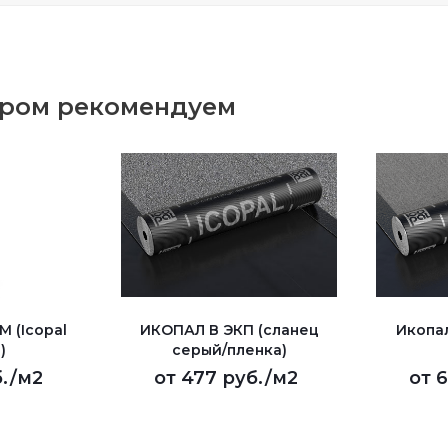
аром рекомендуем
 (Icopal
ИКОПАЛ В ЭКП (сланец
Икопа
)
серый/пленка)
.
/м2
от
477 руб.
/м2
от
6