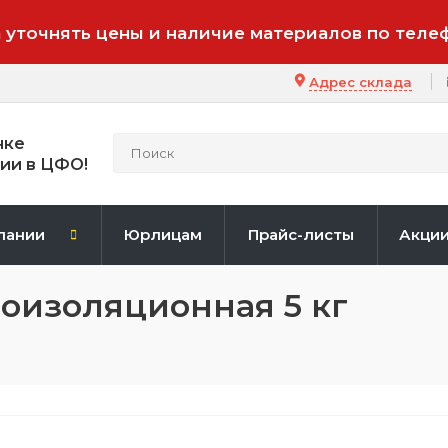
 уточнять цены и наличие материалов по теле
Адрес склада
нке
ии в ЦФО!
пании
Юрлицам
Прайс-листы
Акци
оизоляционная 5 кг