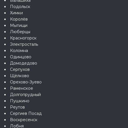
Балашиха
Подольск
Химки
Королёв
Мытищи
Люберцы
Красногорск
Электросталь
Коломна
Одинцово
Домодедово
Серпухов
Щёлково
Орехово-Зуево
Раменское
Долгопрудный
Пушкино
Реутов
Сергиев Посад
Воскресенск
Лобня