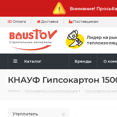
Внимание! Просьба
Оплата
Доставка
Поставщикам
Лидер на ры
теплоизоляц
Каталог
Бренды
О ком
КНАУФ Гипсокартон 150
Каталог
-
Гипсокартон и комплектующие
-
Гипсокартон Knauf
Утеплитель