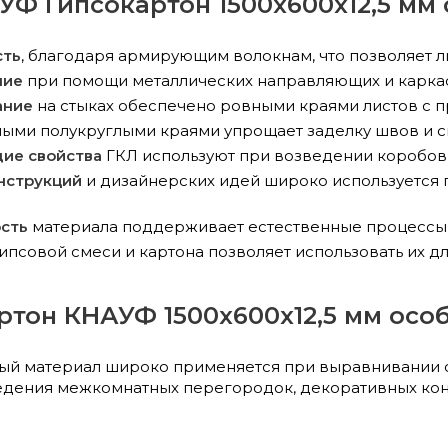
УФ Гипсокартон 1500x600x12,5 мм
сть
, благодаря армирующим волокнам, что позволяет 
ние
при помощи металлических направляющих и каркас
ание
на стыках обеспечено ровными краями листов с 
ными полукруглыми краями упрощает заделку швов и с
ие свойства
ГКЛ используют при возведении коробов 
нструкций
и дизайнерских идей широко используется
сть
материала поддерживает естественные процессы 
ипсовой смеси и картона позволяет использовать их 
ртон КНАУФ 1500x600x12,5 мм осо
ый материал широко применяется при выравнивании 
ведения межкомнатных перегородок, декоративных ко