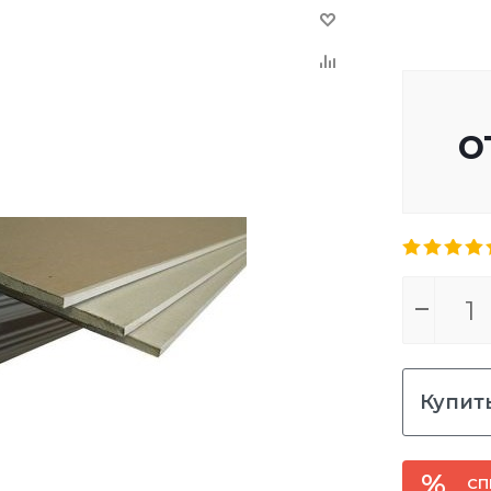
о
Купить
СП