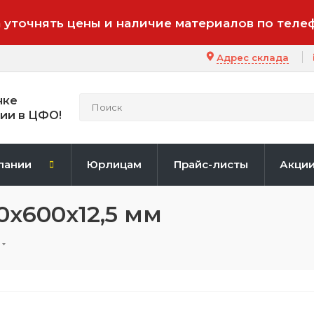
 уточнять цены и наличие материалов по теле
Адрес склада
нке
ии в ЦФО!
пании
Юрлицам
Прайс-листы
Акци
0x600x12,5 мм