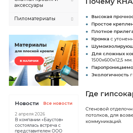
Почему КНА
аксессуары
Высокая прочно
Пиломатериалы
Простое крепле
Плотное прилег
Кромка
с утонен
Шумоизолирующ
Для сложных ко
1500x600x12,5 мм.
Паропроницаемо
Экологичность
г
Где гипсока
Новости
Все новости
Стеновой отделочн
2 апреля 2026
потолков, для воз
В компании «Баустов»
коммуникаций.
состоялась встреча с
представителем ООО