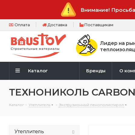
Внимание! Просьба
Оплата
Доставка
Поставщикам
Лидер на ры
теплоизоляц
Каталог
Бренды
О ком
ТЕХНОНИКОЛЬ CARBON P
Каталог
-
Утеплитель
-
Экструзионный пенополистирол
Утеплитель