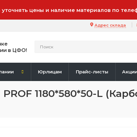
 уточнять цены и наличие материалов по теле
Адрес склада
нке
ии в ЦФО!
пании
Юрлицам
Прайс-листы
Акци
ROF 1180*580*50-L (Карб