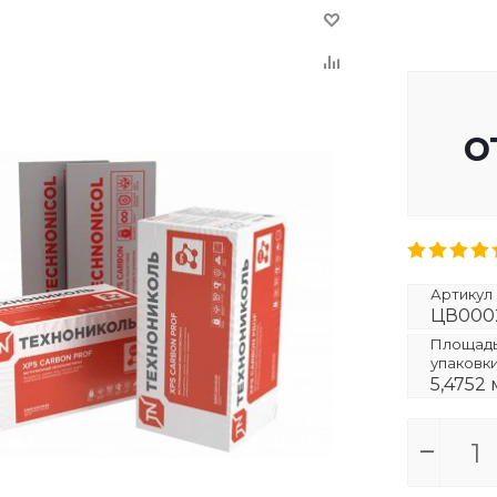
о
Артикул
ЦВ000
Площадь 
упаковк
5,4752 