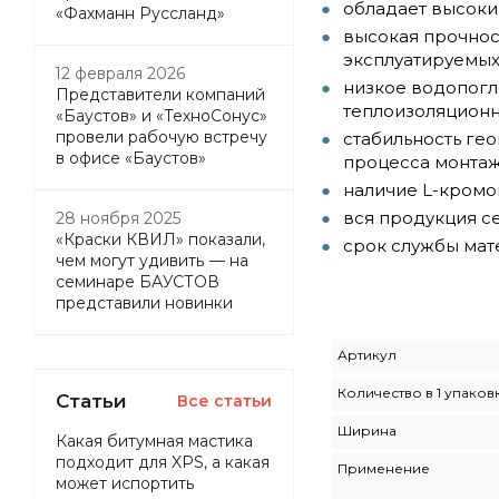
обладает высоки
«Фахманн Руссланд»
высокая прочнос
эксплуатируемых
12 февраля 2026
низкое водопогл
Представители компаний
теплоизоляционн
«Баустов» и «ТехноСонус»
провели рабочую встречу
стабильность ге
в офисе «Баустов»
процесса монта
наличие L-кромок
вся продукция с
28 ноября 2025
«Краски КВИЛ» показали,
срок службы мат
чем могут удивить — на
семинаре БАУСТОВ
представили новинки
Артикул
Количество в 1 упаков
Статьи
Все статьи
Ширина
Какая битумная мастика
подходит для XPS, а какая
Применение
может испортить