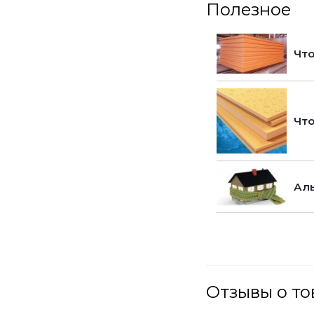
Полезное
Что
Что
Аль
Отзывы о т