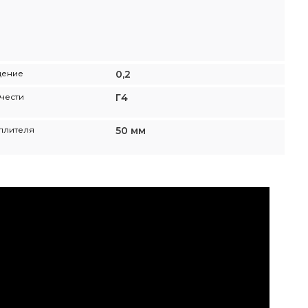
щение
0,2
чести
Г4
плителя
50 мм