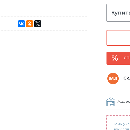
Купить
СП
Ск
Адрес
Цены ука
цену для