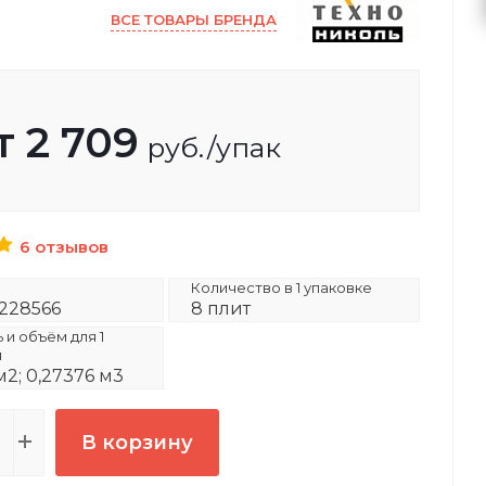
ВСЕ ТОВАРЫ БРЕНДА
т
2 709
руб.
/упак
6 отзывов
Количество в 1 упаковке
228566
8 плит
и объём для 1
и
м2; 0,27376 м3
В корзину