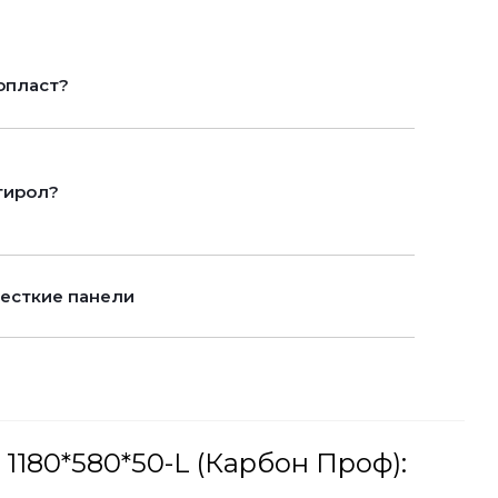
опласт?
тирол?
есткие панели
80*580*50-L (Карбон Проф):