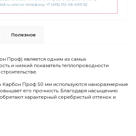
tof.ru или по телефону +7 (495) 212-06-4109:52
Полезное
н Проф) является одним из самых
ть и низкий показатель теплопроводности
строительстве.
 Карбон Проф 50 мм используются наноразмерные
повышает его прочность. Благодаря насыщению
бретают характерный серебристый оттенок и