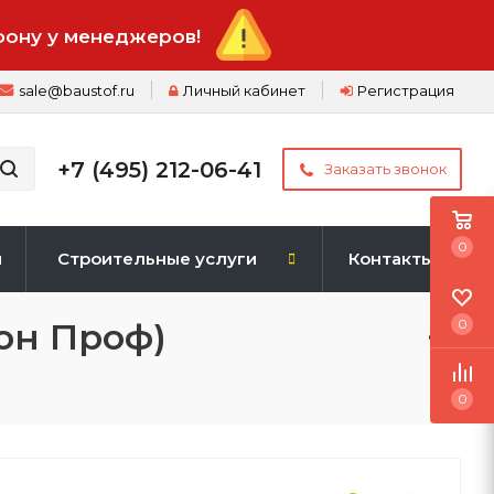
фону у менеджеров!
sale@baustof.ru
Личный кабинет
Регистрация
+7 (495) 212-06-41
Заказать звонок
0
и
Строительные услуги
Контакты
он Проф)
0
0