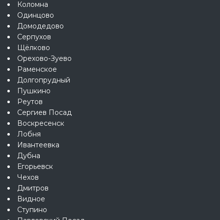
Коломна
Одинцово
Домодедово
Серпухов
Щёлково
Орехово-Зуево
Раменское
Долгопрудный
Пушкино
Реутов
Сергиев Посад
Воскресенск
Лобня
Ивантеевка
Дубна
Егорьевск
Чехов
Дмитров
Видное
Ступино