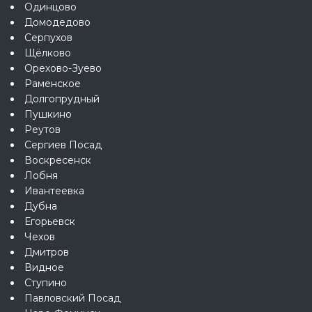
Одинцово
Домодедово
Серпухов
Щёлково
Орехово-Зуево
Раменское
Долгопрудный
Пушкино
Реутов
Сергиев Посад
Воскресенск
Лобня
Ивантеевка
Дубна
Егорьевск
Чехов
Дмитров
Видное
Ступино
Павловский Посад