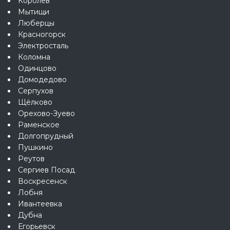
Королёв
Мытищи
Люберцы
Красногорск
Электросталь
Коломна
Одинцово
Домодедово
Серпухов
Щёлково
Орехово-Зуево
Раменское
Долгопрудный
Пушкино
Реутов
Сергиев Посад
Воскресенск
Лобня
Ивантеевка
Дубна
Егорьевск