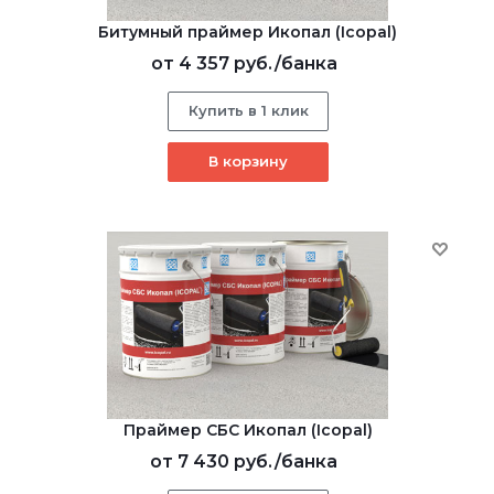
Битумный праймер Икопал (Icopal)
от
4 357 руб.
/банка
Купить в 1 клик
В корзину
Праймер СБС Икопал (Icopal)
от
7 430 руб.
/банка