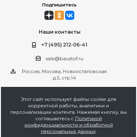
Подпишитесь
Наши контакты
+7 (495) 212-06-41
sale@baustof.ru
Россия, Москва, Новоостаповская
д.5, стр.14
Этот сайт использует файлы cookie для
корректной работы, аналитики и
2026 © ООО Баустов. Собственное
персонализации контента. Нажимая кнопку, вы
производство лакокрасочной продукции,
соглашаетесь с
Политикой
оптовая и розничная продажа строительных
конфиденциальности и обработкой
материалов, комплектация объектов под ключ.
персональных данных
.
Информация на сайте носит ознакомительный