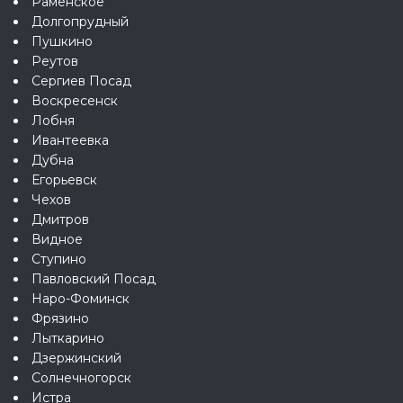
Раменское
Долгопрудный
Пушкино
Реутов
Сергиев Посад
Воскресенск
Лобня
Ивантеевка
Дубна
Егорьевск
Чехов
Дмитров
Видное
Ступино
Павловский Посад
Наро-Фоминск
Фрязино
Лыткарино
Дзержинский
Солнечногорск
Истра