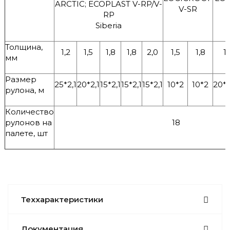
ARCTIC; ECOPLAST V-RP/V-
V-SR
RP
Siberia
Толщина,
1,2
1,5
1,8
1,8
2,0
1,5
1,8
1,
мм
Размер
25*2,1
20*2,1
15*2,1
15*2,1
15*2,1
10*2
10*2
20*2
рулона, м
Количество
рулонов на
18
палете, шт
Теххарактеристики
Документация