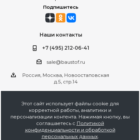
Подпишитесь
Наши контакты
+7 (495) 212-06-41
sale@baustof.ru
Россия, Москва, Новоостаповская
д.5, стр.14
Этот сайт использует файлы cookie для
корректной работы, аналитики и
2026 © ООО Баустов. Собственное
персонализации контента. Нажимая кнопку, вы
производство лакокрасочной продукции,
соглашаетесь с
Политикой
оптовая и розничная продажа строительных
конфиденциальности и обработкой
материалов, комплектация объектов под ключ.
персональных данных
.