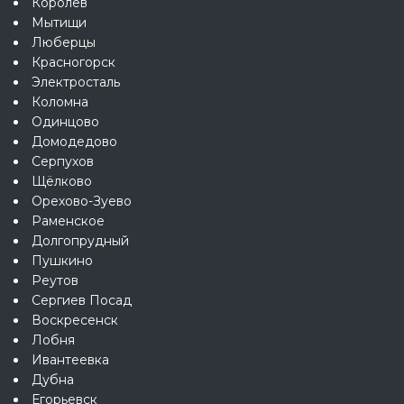
Королёв
Мытищи
Люберцы
Красногорск
Электросталь
Коломна
Одинцово
Домодедово
Серпухов
Щёлково
Орехово-Зуево
Раменское
Долгопрудный
Пушкино
Реутов
Сергиев Посад
Воскресенск
Лобня
Ивантеевка
Дубна
Егорьевск