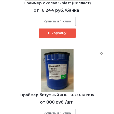
Праймер Икопал Siplast (Сипласт)
от
16 244 руб.
/банка
Купить в 1 клик
В корзину
Праймер битумный «ОРГКРОВЛЯ №1»
от
880 руб.
/шт
Купить в 1 клик