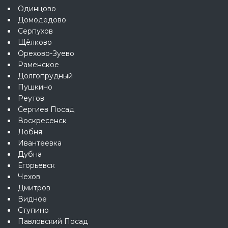
Одинцово
Домодедово
Серпухов
Щёлково
Орехово-Зуево
Раменское
Долгопрудный
Пушкино
Реутов
Сергиев Посад
Воскресенск
Лобня
Ивантеевка
Дубна
Егорьевск
Чехов
Дмитров
Видное
Ступино
Павловский Посад