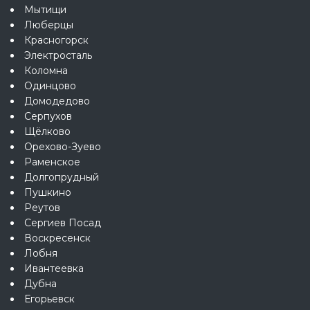
Мытищи
Люберцы
Красногорск
Электросталь
Коломна
Одинцово
Домодедово
Серпухов
Щёлково
Орехово-Зуево
Раменское
Долгопрудный
Пушкино
Реутов
Сергиев Посад
Воскресенск
Лобня
Ивантеевка
Дубна
Егорьевск