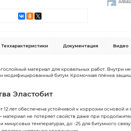
Адрес
Теххарактеристики
Документация
Видео
огослойный материал для кровельных работ. Внутри н
ён модифицированный битум. Кромочная плёнка защища
ва Эластобит
от 12 лет обеспечена устойчивой к коррозии основой 
–
материал не потеряет свойств даже при продолжител
и минусовых температурах, до -25 для битумного связ
 простое наплавное соединение.