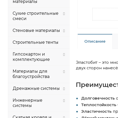
материалы
Сухие строительные
смеси
Стеновые материалы
Описание
Строительные тенты
Гипсокартон и
комплектующие
Эластобит
– это мн
двух сторон нанес
Материалы для
благоустройства
Преимущест
Дренажные системы
Долговечность
Инженерные
Теплостойкость 
системы
Эластичность
пр
Скатная кровля и
Лёгкий монтаж
и