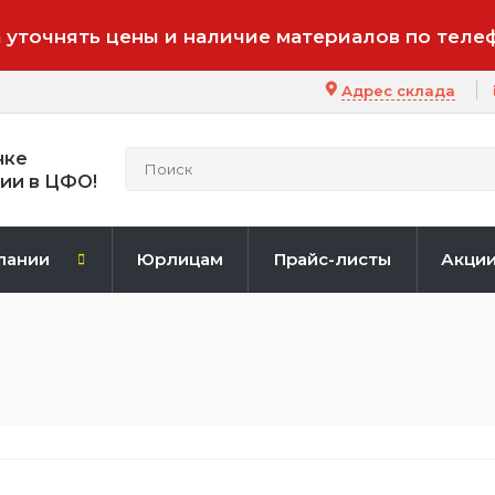
 уточнять цены и наличие материалов по теле
Адрес склада
нке
ии в ЦФО!
пании
Юрлицам
Прайс-листы
Акци