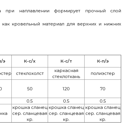
 а при наплавлении формирует прочный слой
 как кровельный материал для верхних и нижних
п/э
К-с/х
К-с/т
К-п/э
каркасная
эстер
стеклохолст
полиэстер
стеклоткань
0
50
120
70
-
0.5
0.5
0.5
крошка сланец
крошка сланец
крошка сланец
нка
сер. сланцевая
сер. сланцевая
сер. сланцевая
кр.
кр.
кр.