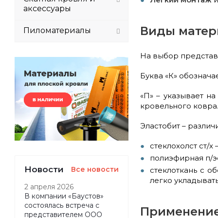
аксессуары
Виды матер
Пиломатериалы
На выбор представ
Буква «К» обознача
«П» – указывает н
кровельного ковра
Эластобит – различ
стеклохолст ст/х
полиэфирная п/эс
Новости
Все новости
стеклоткань с о
легко укладывать
2 апреля 2026
В компании «Баустов»
состоялась встреча с
Применение
представителем ООО