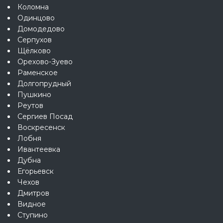
Коломна
Одинцово
Домодедово
Серпухов
Щёлково
Орехово-Зуево
Раменское
Долгопрудный
Пушкино
Реутов
Сергиев Посад
Воскресенск
Лобня
Ивантеевка
Дубна
Егорьевск
Чехов
Дмитров
Видное
Ступино