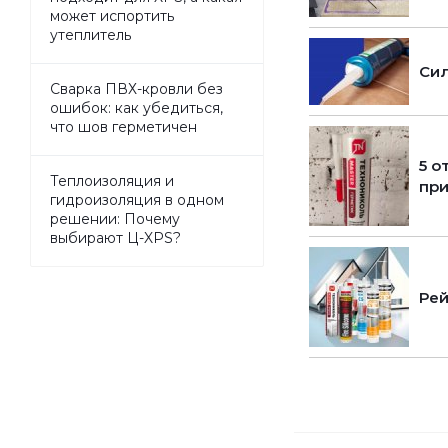
может испортить
утеплитель
Сил
Сварка ПВХ-кровли без
ошибок: как убедиться,
что шов герметичен
5 о
Теплоизоляция и
пр
гидроизоляция в одном
решении: Почему
выбирают Ц-XPS?
Рей