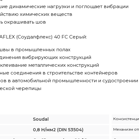
ие динамические нагрузки и поглощает вибрации
ействию химических веществ
ь окрашивать шов
LEX (Соудалфлекс) 40 FC Серый:
 швы в промышленных полах
единения вибрирующих конструкций
склеивание металлических конструкций
ные соединения в строительстве контейнеров
ов в автомобильной промышленности и судостроении
ческой черепицы
Soudal
Консистенц
0,8 Н/мм2 (DIN 53504)
Механизм о