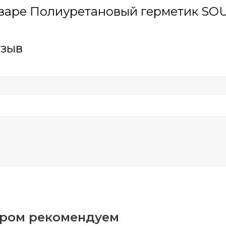
варе Полиуретановый герметик SOU
тзыв
аром рекомендуем