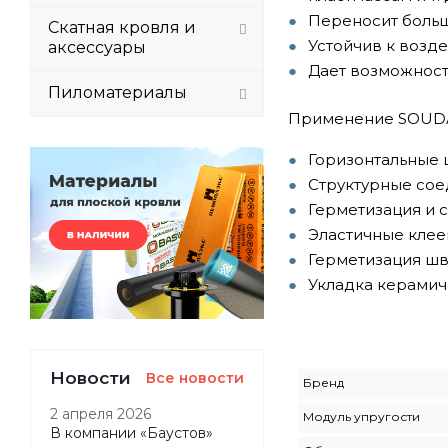
Переносит больш
Скатная кровля и
Устойчив к возд
аксессуары
Дает возможност
Пиломатериалы
Применение SOUDAF
Горизонтальные
Структурные со
Герметизация и 
Эластичные клее
Герметизация шв
Укладка керами
Новости
Все новости
Бренд
2 апреля 2026
Модуль упругости
В компании «Баустов»