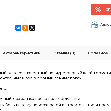
СП
Адрес
Теххарактеристики
Отзывы (0)
Полезное
ный однокомпонентный полиуретановый клей-герметик
изонтальных швов в промышленных полах.
кс :
ичный, без запаха после полимеризации
 к большинству поверхностей в строительстве и промы
д.