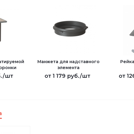
уатируемой
Манжета для надставного
Рейка
воронки
элемента
.
/шт
от
1 179 руб.
/шт
от
12
а