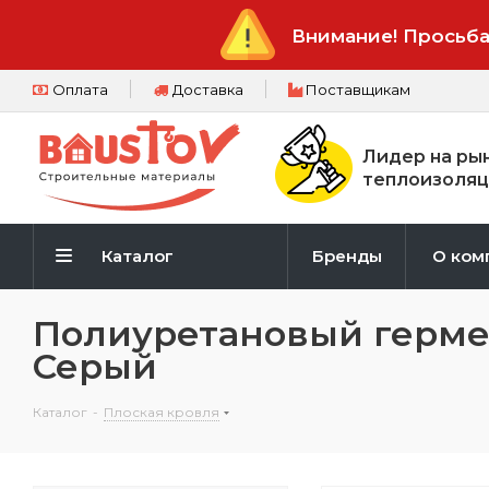
Внимание! Просьба
Оплата
Доставка
Поставщикам
Лидер на ры
теплоизоляц
Каталог
Бренды
О ком
Полиуретановый герме
Серый
Каталог
-
Плоская кровля