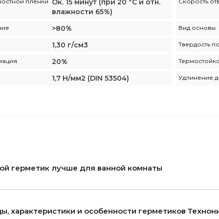
остной пленки
Ок. 15 минут (при 20 °C и отн.
Скорость от
влажности 65%)
ние
>80%
Вид основы
1,30 г/см3
Твердость п
мация
20%
Термостойко
1,7 Н/мм2 (DIN 53504)
Удлинение д
ой герметик лучше для ванной комнаты
ы, характеристики и особенности герметиков Технон