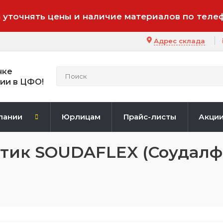
 уточнять цены и наличие материалов по теле
Адрес склада
нке
ии в ЦФО!
пании
Юрлицам
Прайс-листы
Акци
тик SOUDAFLEX (Соудалфл