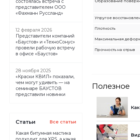
Образование поверхн
состоялась встреча с
представителем ООО
«Фахманн Руссланд»
Упругое восстановле
Плотность
12 февраля 2026
Представители компаний
Максимальная дефор
«Баустов» и «ТехноСонус»
провели рабочую встречу
Прочность на отрыв
в офисе «Баустов»
28 ноября 2025
«Краски КВИЛ» показали,
чем могут удивить — на
Полезное
семинаре БАУСТОВ
представили новинки
Как
Статьи
Все статьи
Какая битумная мастика
Вид
подходит для XPS, а какая