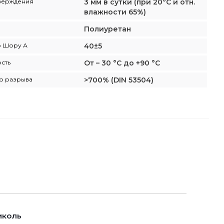
верждения
3 мм в сутки (при 20°C и отн.
влажности 65%)
Полиуретан
о Шору А
40±5
сть
От – 30 °C до +90 °C
о разрыва
>700% (DIN 53504)
иколь