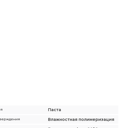
ия
Паста
тверждения
Влажностная полимеризация