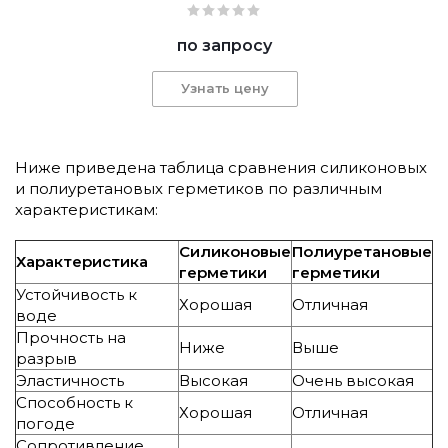
по запросу
Узнать цену
Ниже приведена таблица сравнения силиконовых
и полиуретановых герметиков по различным
характеристикам:
Силиконовые
Полиуретановые
Характеристика
герметики
герметики
Устойчивость к
Хорошая
Отличная
воде
Прочность на
Ниже
Выше
разрыв
Эластичность
Высокая
Очень высокая
Способность к
Хорошая
Отличная
погоде
Сопротивление