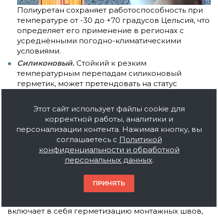
Полиуретан сохраняет работоспособность при
температуре от -30 до +70 градусов Цельсия, что
определяет его применение в регионах с
усреднёнными погодно-климатическими
условиями.
Силиконовый.
Стойкий к резким
температурным перепадам силиконовый
герметик, может претендовать на статус
универсального материала, который
эффективно работает при температуре
Этот сайт использует файлы cookie для
окружающей среды -50 / + 200 градусов
корректной работы, аналитики и
Цельсия. Рабочая температура термостойких
персонализации контента. Нажимая кнопку, вы
модификаций максимально приближена к 300
соглашаетесь с
Политикой
градусам выше нуля.
конфиденциальности и обработкой
персональных данных
.
Применение и цена
ПРИНЯТЬ
Полиуретан.
Сфера применения материала
включает в себя герметизацию монтажных швов,