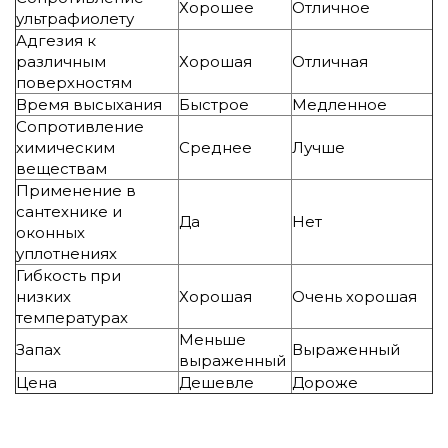
Хорошее
Отличное
ультрафиолету
Адгезия к
различным
Хорошая
Отличная
поверхностям
Время высыхания
Быстрое
Медленное
Сопротивление
химическим
Среднее
Лучше
веществам
Применение в
сантехнике и
Да
Нет
оконных
уплотнениях
Гибкость при
низких
Хорошая
Очень хорошая
температурах
Меньше
Запах
Выраженный
выраженный
Цена
Дешевле
Дороже