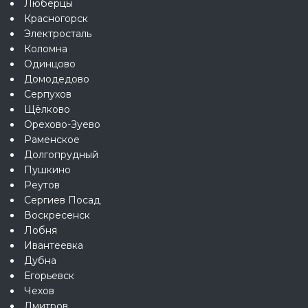
Люберцы
Красногорск
Электросталь
Коломна
Одинцово
Домодедово
Серпухов
Щёлково
Орехово-Зуево
Раменское
Долгопрудный
Пушкино
Реутов
Сергиев Посад
Воскресенск
Лобня
Ивантеевка
Дубна
Егорьевск
Чехов
Дмитров