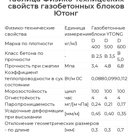
свойств газобетонных блоков
Ютонг
Физико-технические
Единица
Газобетонные
свойства
измерения
блоки YTONG
D
D
D
Марка по плотности
кг/м3
400
500
600
Класс бетона по
В
-
B 2,5
B 3,5
прочности
5,0
Прочность при сжатии
Мпа
3,4
4,8
6,8
Коэффициент
теплопроводности в сух.
Вт/м 0С
0,088
0,099
0,112
состоянии
Морозостойкость
цикл
100
100
100
Огнестойкость
час
4
4
4
Паропроницаемость
мг/[м чПа]
0,24
0,21
0,17
Усадочные деформации
[мм/м]
0,45
0,40
0,35
при высыхании
Отклонение геометрических размеров
- по длине
[мм]
0,3
0,3
0,7