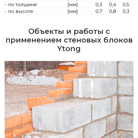
- по толщине
[мм]
0,3
0,4
0,5
- по высоте
[мм]
0,7
0,8
0,3
Объекты и работы с
применением стеновых блоков
Ytong