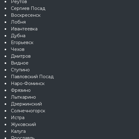
Реутов
Сергиев Посад
Воскресенск
Лобня
Ивантеевка
Дубна
Егорьевск
Чехов
Дмитров
Видное
Ступино
Павловский Посад
Наро-Фоминск
Фрязино
Лыткарино
Дзержинский
Солнечногорск
Истра
Жуковский
Калуга
Ярославль