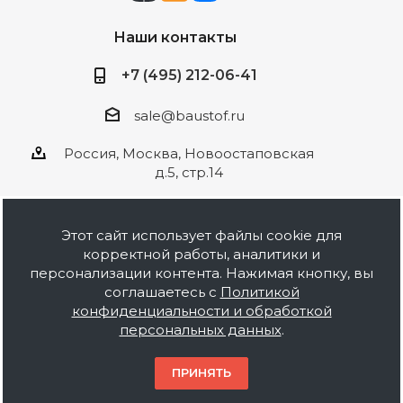
Наши контакты
+7 (495) 212-06-41
sale@baustof.ru
Россия, Москва, Новоостаповская
д.5, стр.14
Этот сайт использует файлы cookie для
корректной работы, аналитики и
2026 © ООО Баустов. Собственное
персонализации контента. Нажимая кнопку, вы
производство лакокрасочной продукции,
соглашаетесь с
Политикой
оптовая и розничная продажа строительных
конфиденциальности и обработкой
материалов, комплектация объектов под ключ.
персональных данных
.
Информация на сайте носит ознакомительный
характер и не является публичной офертой.
ПРИНЯТЬ