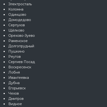
Электросталь
Коломна
Одинцово
Домодедово
Серпухов
Щёлково
Орехово-Зуево
Раменское
Долгопрудный
Пушкино
Реутов
Сергиев Посад
Воскресенск
Лобня
Ивантеевка
Дубна
Егорьевск
Чехов
Дмитров
Видное