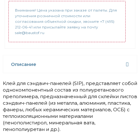
Внимание! Цена указана при заказе от палеты. Для
уточнения розничной стоимости или
согласования объектной скидки, звоните +7 (495)
212-06-41 или присылайте заявку на почту
sale@baustof.ru
Описание
Клей для сэндвич-панелей (SIP), представляет собой
однокомпонентный состав из полиуретанового
преполимера, предназначенный для склейки листов
сэндвич-панелей (из металла, алюминия, пластика,
фанеры, любых керамических материалов, ОСБ) с
теплоизоляционными материалами
(пенополистирол, минеральная вата,
пенополиуретан и др.).