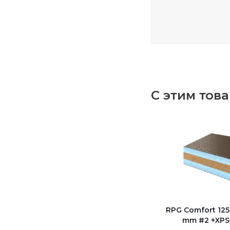
С этим тов
RPG Comfort 12
mm #2 +XP