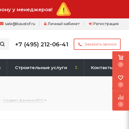
фону у менеджеров!
sale@baustof.ru
Личный кабинет
Регистрация
+7 (495) 212-06-41
Заказать звонок
0
и
Строительные услуги
Контакты
0
-
Сэндвич фанера+RPG
0