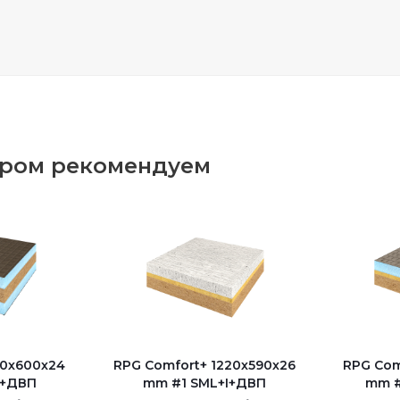
аром рекомендуем
50х600х24
RPG Comfort+ 1220х590х26
RPG Com
S+ДВП
mm #1 SML+I+ДВП
mm #