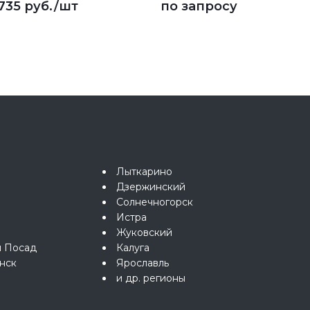
735 руб.
/шт
по запросу
Лыткарино
Дзержинский
Солнечногорск
Истра
Жуковский
й Посад
Калуга
нск
Ярославль
и др. регионы