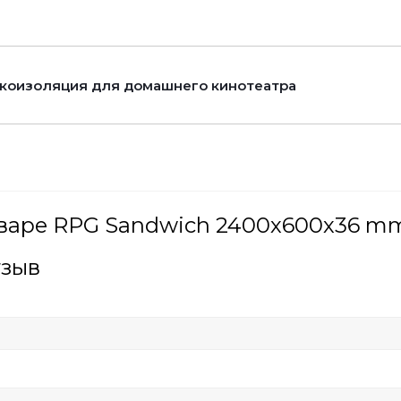
коизоляция для домашнего кинотеатра
оваре RPG Sandwich 2400х600х36 m
тзыв