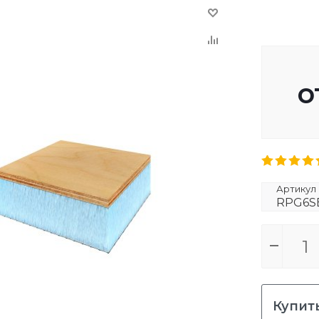
о
Артикул
RPG6S
Купить