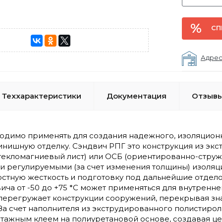
СП
Адрес
Теххарактеристики
Документация
Отзывы
одимо применять для создания надежного, изоляционн
инишную отделку. Сэндвич РПГ это конструкция из эк
текломагниевый лист) или ОСБ (ориентированно-струж
и регулируемыми (за счет изменения толщины) изоля
остную жесткость и подготовку под дальнейшие отдел
ича от -50 до +75 *С может применяться для внутренн
 перегружает конструкции сооружений, перекрывая з
 За счет наполнителя из экструдированного полистир
нтажным клеем на полиуретановой основе, создавая це