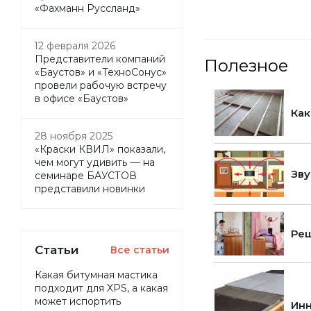
«Фахманн Руссланд»
12 февраля 2026
Представители компаний
Полезное
«Баустов» и «ТехноСонус»
провели рабочую встречу
в офисе «Баустов»
Как
28 ноября 2025
«Краски КВИЛ» показали,
чем могут удивить — на
Зву
семинаре БАУСТОВ
представили новинки
Реш
Статьи
Все статьи
Какая битумная мастика
подходит для XPS, а какая
может испортить
Инн