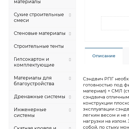
материалы
Сухие строительные
смеси
Стеновые материалы
Строительные тенты
Описание
Гипсокартон и
комплектующие
Материалы для
Сэндвич РПГ необх
благоустройства
готовностью под ф
материал) + СМЛ (с
Дренажные системы
сэндвича отличным
конструкции плоск
эксплуатации сэндв
Инженерные
легким весом и не
системы
нагрузки на излом.
собой, по стыку мо
Скатная кровля и