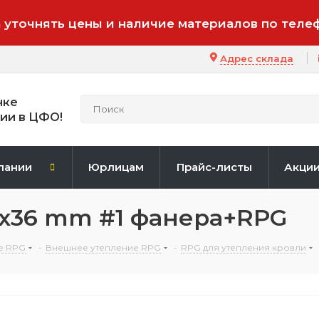
 уточнять цены и наличие материалов по теле
Адрес склада
нке
ии в ЦФО!
пании
Юрлицам
Прайс-листы
Акци
0х36 mm #1 фанера+RPG
е RPG
-
Внешнее утепление RPG
-
RPG для утепления кровли