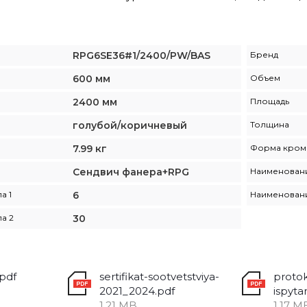
RPG6SE36#1/2400/PW/BAS
Бренд
600 мм
Объем
2400 мм
Площадь
голубой/коричневый
Толщина
7.99 кг
Форма кром
Сендвич фанера+RPG
Наименовани
а 1
6
Наименовани
а 2
30
.pdf
sertifikat-sootvetstviya-
protok
2021_2024.pdf
1.21 MB
1.17 M