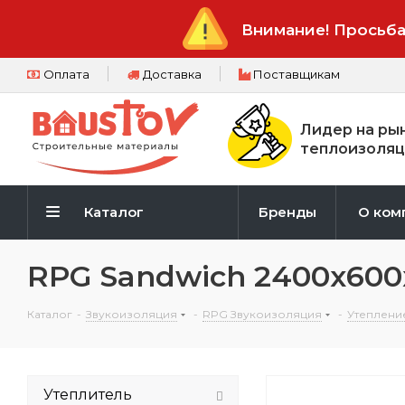
Внимание! Просьба
Оплата
Доставка
Поставщикам
Лидер на ры
теплоизоляц
Каталог
Бренды
О ком
RPG Sandwich 2400х60
Каталог
-
Звукоизоляция
-
RPG Звукоизоляция
-
Утеплени
Утеплитель