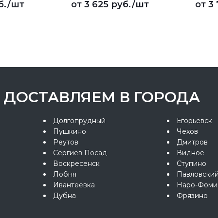
б.
/шт
от
3 625 руб.
/шт
от
3 
ДОСТАВЛЯЕМ В ГОРОДА
Долгопрудный
Егорьевск
Пушкино
Чехов
Реутов
Дмитров
Сергиев Посад
Видное
Воскресенск
Ступино
Лобня
Павловски
Ивантеевка
Наро-Фоми
Дубна
Фрязино