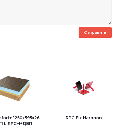
fort+ 1250х595х26
RPG Fix Harpoon
1 L RPG+I+ДВП