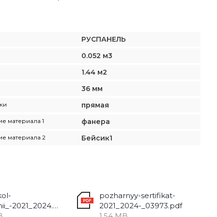
РУСПАНЕЛЬ
0.052 м3
1.44 м2
36 мм
ки
прямая
е материала 1
фанера
е материала 2
Бейсик1
ol-
pozharnyy-sertifikat-
ispytanii_-2021_2024.pdf
2021_2024-_03973.pdf
B
1.54 MB