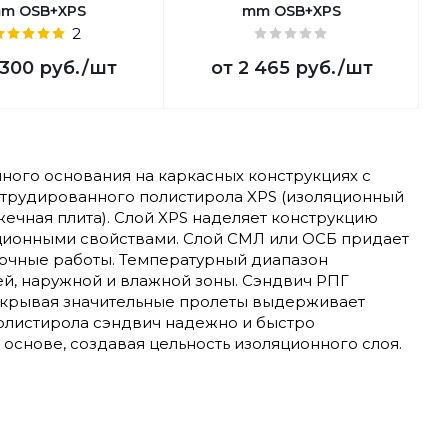
m OSB+XPS
mm OSB+XPS
2
 300 руб.
/шт
от
2 465 руб.
/шт
ного основания на каркасных конструкциях с
струдированного полистирола XPS (изоляционный
ечная плита). Слой XPS наделяет конструкцию
ционными свойствами. Слой СМЛ или ОСБ придает
лочные работы. Температурный диапазон
ней, наружной и влажной зоны. Сэндвич РПГ
рекрывая значительные пролеты выдерживает
полистирола сэндвич надежно и быстро
основе, создавая цельность изоляционного слоя.