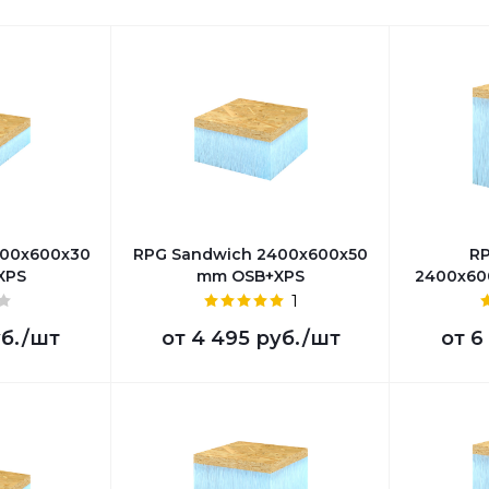
400х600х30
RPG Sandwich 2400х600х50
R
XPS
mm OSB+XPS
2400х60
1
б.
/шт
от
4 495 руб.
/шт
от
6