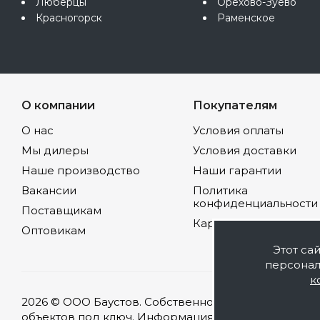
Люберцы
Орехово-Зуево
Красногорск
Раменское
О компании
Покупателям
О нас
Условия оплаты
Мы дилеры
Условия доставки
Наше производство
Наши гарантии
Вакансии
Политика
конфиденциальности
Поставщикам
Карта сайта
Оптовикам
Этот са
персонал
к
2026 © ООО Баустов. Собственное производство л
объектов под ключ. Информация на сайте носит оз