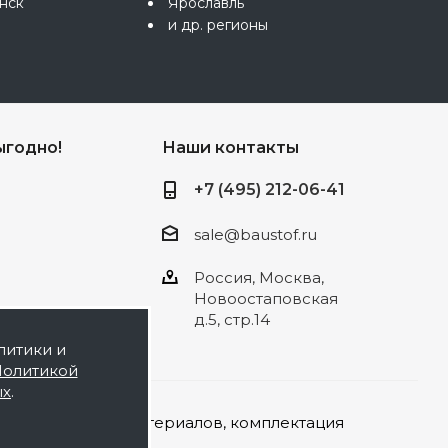
нск
Ярославль
и др. регионы
ыгодно!
Наши контакты
+7 (495) 212-06-41
sale@baustof.ru
Россия, Москва,
Новоостаповская
д.5, стр.14
литики и
олитикой
ых
.
а строительных материалов, комплектация
той.