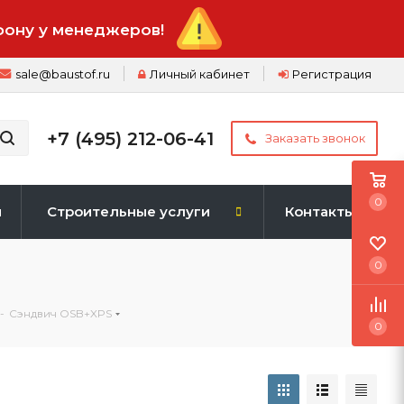
фону у менеджеров!
sale@baustof.ru
Личный кабинет
Регистрация
+7 (495) 212-06-41
Заказать звонок
0
и
Строительные услуги
Контакты
0
-
Сэндвич OSB+XPS
0