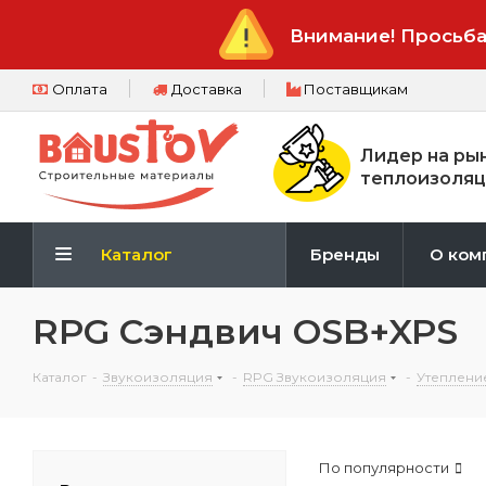
Внимание! Просьба
Оплата
Доставка
Поставщикам
Лидер на ры
теплоизоляц
Каталог
Бренды
О ком
RPG Сэндвич OSB+XPS
Каталог
-
Звукоизоляция
-
RPG Звукоизоляция
-
Утеплени
По популярности