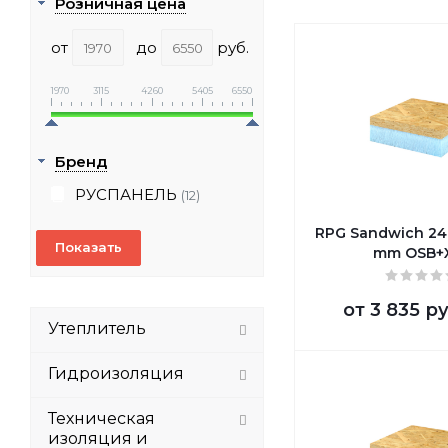
Розничная цена
от
до
руб.
1970
3115
4260
5405
6550
Бренд
РУСПАНЕЛЬ
(12)
RPG Sandwich 2
mm OSB+
от
3 835 ру
Утеплитель
Гидроизоляция
Техническая
изоляция и