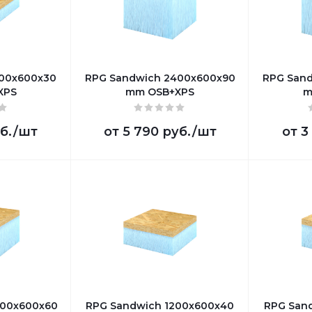
200х600х30
RPG Sandwich 2400х600х90
RPG Sand
XPS
mm OSB+XPS
m
б.
/шт
от
5 790 руб.
/шт
от
3
400х600х60
RPG Sandwich 1200х600х40
RPG San