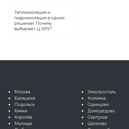
Теплоизоляция и
гидроизоляция в одном
решении: Почему
выбирают Ц-XPS?
Москва
Электросталь
Балашиха
Коломна
Подольск
Одинцово
Химки
Домодедово
Королёв
Серпухов
Мытищи
Щёлково