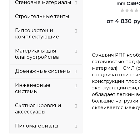
Стеновые материалы
mm OSB+
Строительные тенты
от
4 830 р
Гипсокартон и
комплектующие
Материалы для
Сэндвич РПГ необх
благоустройства
готовностью под ф
материал) + СМЛ (
Дренажные системы
сэндвича отличны
конструкции плоск
Инженерные
эксплуатации сэнд
системы
обладает легким 
большие нагрузки 
Скатная кровля и
склеивается между
аксессуары
Пиломатериалы