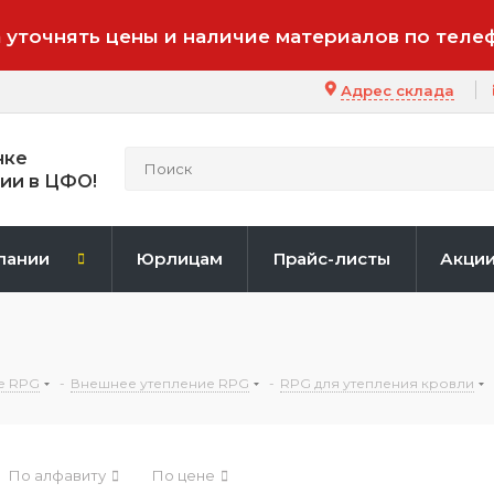
 уточнять цены и наличие материалов по теле
Адрес склада
нке
ии в ЦФО!
пании
Юрлицам
Прайс-листы
Акци
е RPG
-
Внешнее утепление RPG
-
RPG для утепления кровли
По алфавиту
По цене