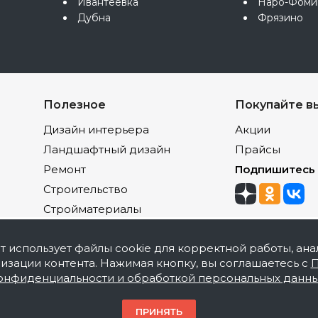
Ивантеевка
Наро-Фоми
Дубна
Фрязино
Полезное
Покупайте в
Дизайн интерьера
Акции
Ландшафтный дизайн
Прайсы
Ремонт
Подпишитесь
Строительство
Стройматериалы
йт использует файлы cookie для корректной работы, ана
изации контента. Нажимая кнопку, вы соглашаетесь с
П
онфиденциальности и обработкой персональных данн
акокрасочной продукции, оптовая и розничная продаж
ПРИНЯТЬ
накомительный характер и не является публичной офер