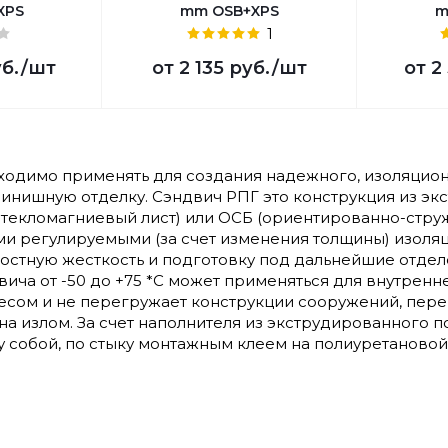
XPS
mm OSB+XPS
m
1
уб.
/шт
от
2 135 руб.
/шт
от
2
одимо применять для создания надежного, изоляцион
инишную отделку. Сэндвич РПГ это конструкция из эк
стекломагниевый лист) или ОСБ (ориентированно-струж
ми регулируемыми (за счет изменения толщины) изоля
остную жесткость и подготовку под дальнейшие отде
вича от -50 до +75 *С может применяться для внутрен
весом и не перегружает конструкции сооружений, пе
на излом. За счет наполнителя из экструдированного 
 собой, по стыку монтажным клеем на полиуретановой 