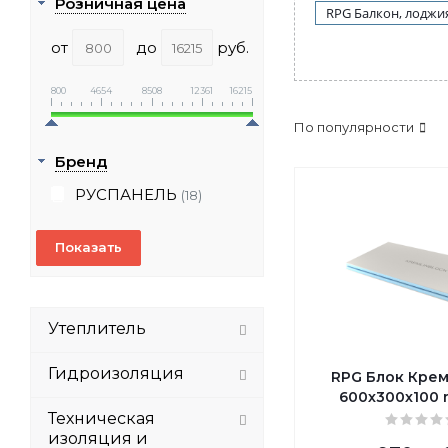
Розничная цена
RPG Балкон, лоджи
от
до
руб.
800
4654
8508
12361
16215
По популярности
Бренд
РУСПАНЕЛЬ
(18)
Утеплитель
Гидроизоляция
RPG Блок Кре
600х300х100
Техническая
изоляция и