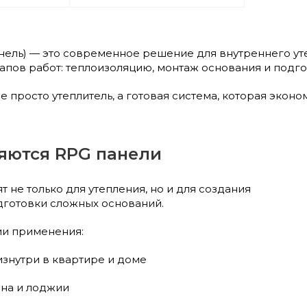
нель) — это современное решение для внутреннего ут
тапов работ: теплоизоляцию, монтаж основания и подг
 не просто утеплитель, а готовая система, которая эко
яются RPG панели
 не только для утепления, но и для создания
дготовки сложных оснований.
и применения:
изнутри в квартире и доме
она и лоджии