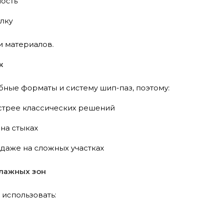
ость
лку
и материалов.
ж
ные форматы и систему шип-паз, поэтому:
стрее классических решений
на стыках
даже на сложных участках
лажных зон
использовать: