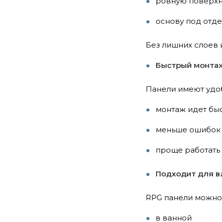
ровную поверхн
основу под отде
Без лишних слоев 
Быстрый монта
Панели имеют удоб
монтаж идет бы
меньше ошибок 
проще работать 
Подходит для в
RPG панели можно 
в ванной