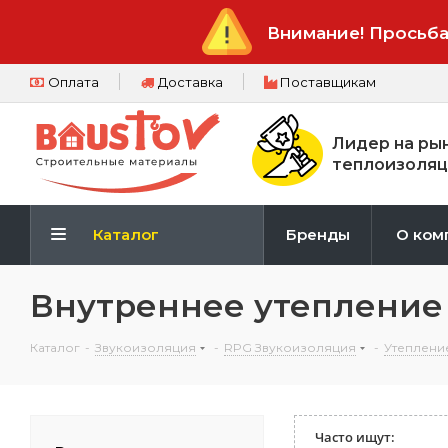
Внимание! Просьба
Оплата
Доставка
Поставщикам
Лидер на ры
теплоизоляц
Каталог
Бренды
О ком
Внутреннее утепление
Каталог
-
Звукоизоляция
-
RPG Звукоизоляция
-
Утеплени
Часто ищут: