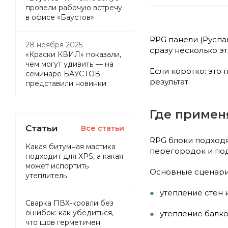
провели рабочую встречу
в офисе «Баустов»
RPG панели (Руспа
28 ноября 2025
сразу несколько э
«Краски КВИЛ» показали,
чем могут удивить — на
Если коротко: это
семинаре БАУСТОВ
результат.
представили новинки
Где примен
Статьи
Все статьи
RPG блоки подходят
Какая битумная мастика
перегородок и по
подходит для XPS, а какая
может испортить
Основные сценари
утеплитель
утепление стен 
Сварка ПВХ-кровли без
ошибок: как убедиться,
утепление балк
что шов герметичен