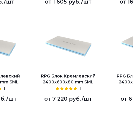
б.
/шт
от
1 605 руб.
/шт
от
1
млевский
RPG Блок Кремлевский
RPG Бл
 mm SML
2400х600х80 mm SML
2400х
1
1
уб.
/шт
от
7 220 руб.
/шт
от
6