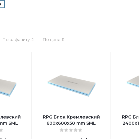
я
По алфавиту
По цене
млевский
RPG Блок Кремлевский
RPG Бл
 mm SML
600х600х50 mm SML
2400х