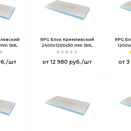
млевский
RPG Блок Кремлевский
RPG Бл
 mm SML
2400х1200х50 mm SML
1200х
уб.
/шт
от
12 980 руб.
/шт
от
3