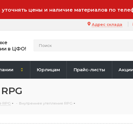
 уточнять цены и наличие материалов по теле
Адрес склада
нке
ии в ЦФО!
пании
Юрлицам
Прайс-листы
Акци
 RPG
е RPG
-
Внутреннее утепление RPG