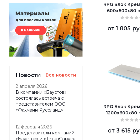
RPG Блок Кре
600х600х80 
от
1 805 ру
Новости
Все новости
2 апреля 2026
В компании «Баустов»
состоялась встреча с
представителем ООО
RPG Блок Кре
«Фахманн Руссланд»
1200х600х80
12 февраля 2026
от
3 615 ру
Представители компаний
«Баустов» и «ТехноСонус»