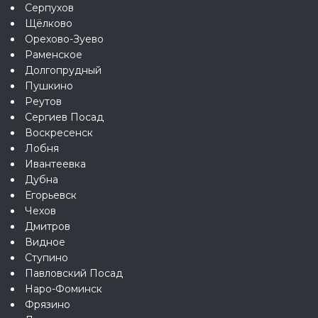
Серпухов
Щёлково
Орехово-Зуево
Раменское
Долгопрудный
Пушкино
Реутов
Сергиев Посад
Воскресенск
Лобня
Ивантеевка
Дубна
Егорьевск
Чехов
Дмитров
Видное
Ступино
Павловский Посад
Наро-Фоминск
Фрязино