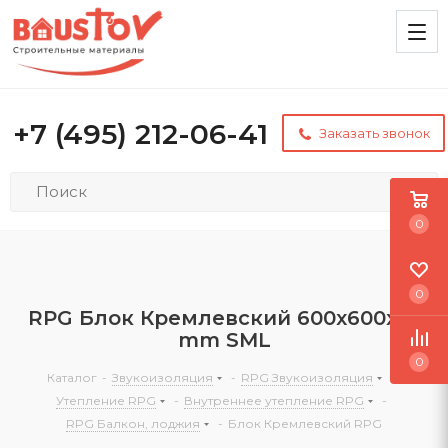
+7 (495) 212-06-41
Заказать звонок
0
0
RPG Блок Кремлевский 600х600х50
mm SML
0
Каталог
-
Звукоизоляция
-
RPG Звукоизоляция
-
Утепление RPG
-
Внутреннее утепление RPG
-
RPG Балкон, лоджия
-
Блок Кремлевский RPG