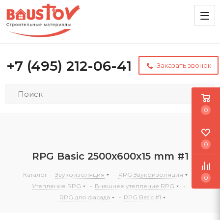
+7 (495) 212-06-41
Заказать звонок
0
0
RPG Basic 2500х600х15 mm #1
Каталог
-
Звукоизоляция
-
RPG Звукоизоляция
-
0
Утепление RPG
-
Внешнее утепление RPG
-
RPG для фасада
-
RPG Basic #1