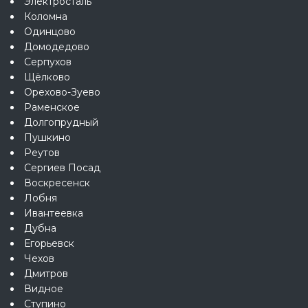
Электросталь
Коломна
Одинцово
Домодедово
Серпухов
Щёлково
Орехово-Зуево
Раменское
Долгопрудный
Пушкино
Реутов
Сергиев Посад
Воскресенск
Лобня
Ивантеевка
Дубна
Егорьевск
Чехов
Дмитров
Видное
Ступино