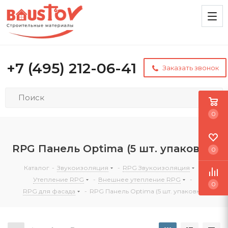
+7 (495) 212-06-41
Заказать звонок
0
RPG Панель Optima (5 шт. упаковка)
0
Каталог
-
Звукоизоляция
-
RPG Звукоизоляция
-
Утепление RPG
-
Внешнее утепление RPG
-
0
RPG для фасада
-
RPG Панель Optima (5 шт. упаковка)