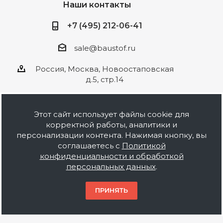
Наши контакты
+7 (495) 212-06-41
sale@baustof.ru
Россия, Москва, Новоостаповская
д.5, стр.14
Этот сайт использует файлы cookie для
корректной работы, аналитики и
2026 © ООО Баустов. Собственное
персонализации контента. Нажимая кнопку, вы
производство лакокрасочной продукции,
соглашаетесь с
Политикой
оптовая и розничная продажа строительных
конфиденциальности и обработкой
материалов, комплектация объектов под ключ.
персональных данных
.
Информация на сайте носит ознакомительный
характер и не является публичной офертой.
ПРИНЯТЬ