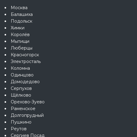
Москва
Балашиха
Подольск
Химки
Королёв
Мытищи
Люберцы
Красногорск
Электросталь
Коломна
Одинцово
Домодедово
Серпухов
Щёлково
Орехово-Зуево
Раменское
Долгопрудный
Пушкино
Реутов
Сергиев Посад