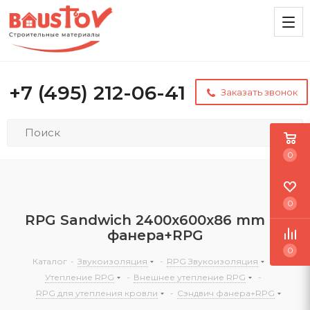
+7 (495) 212-06-41
Заказать звонок
0
0
RPG Sandwich 2400х600х86 mm #1
фанера+RPG
0
Каталог
-
Звукоизоляция
-
RPG Звукоизоляция
-
Утепление RPG
-
Внешнее утепление RPG
-
RPG для утепления кровли
-
Сэндвич фанера+RPG