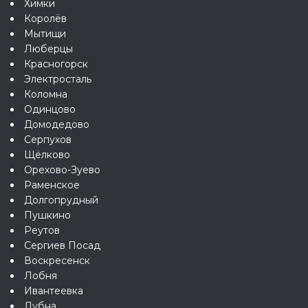
Химки
Королёв
Мытищи
Люберцы
Красногорск
Электросталь
Коломна
Одинцово
Домодедово
Серпухов
Щёлково
Орехово-Зуево
Раменское
Долгопрудный
Пушкино
Реутов
Сергиев Посад
Воскресенск
Лобня
Ивантеевка
Дубна