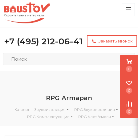
+7 (495) 212-06-41
Заказать звонок
0
0
RPG Armapan
Каталог
-
Звукоизоляция
-
RPG Звукоизоляция
-
0
RPG Комплектующие
-
RPG Клея/смеси