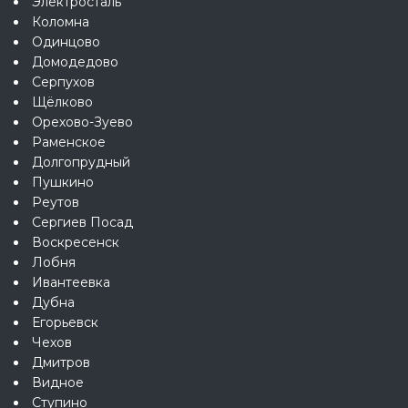
Электросталь
Коломна
Одинцово
Домодедово
Серпухов
Щёлково
Орехово-Зуево
Раменское
Долгопрудный
Пушкино
Реутов
Сергиев Посад
Воскресенск
Лобня
Ивантеевка
Дубна
Егорьевск
Чехов
Дмитров
Видное
Ступино