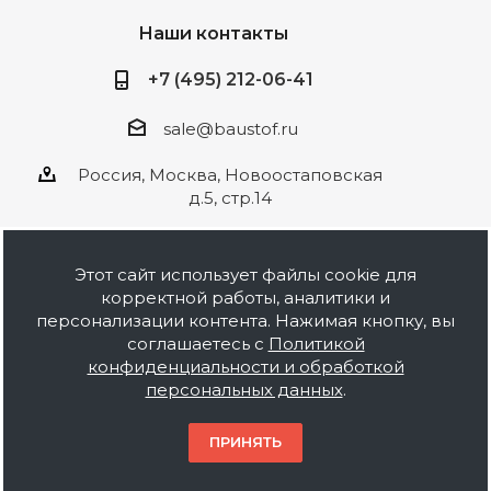
Наши контакты
+7 (495) 212-06-41
sale@baustof.ru
Россия, Москва, Новоостаповская
д.5, стр.14
Этот сайт использует файлы cookie для
корректной работы, аналитики и
2026 © ООО Баустов. Собственное
персонализации контента. Нажимая кнопку, вы
производство лакокрасочной продукции,
соглашаетесь с
Политикой
оптовая и розничная продажа строительных
конфиденциальности и обработкой
материалов, комплектация объектов под ключ.
персональных данных
.
Информация на сайте носит ознакомительный
характер и не является публичной офертой.
ПРИНЯТЬ