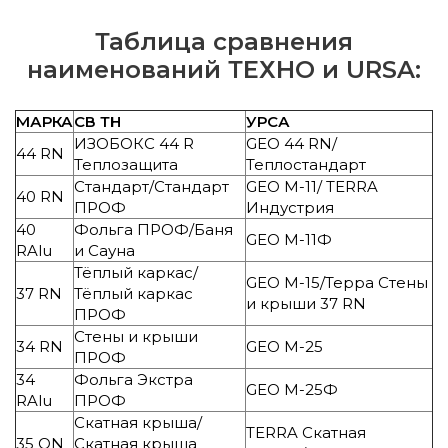
Таблица сравнения
наименований ТЕХНО и URSA:
МАРКА
СВ ТН
УРСА
ИЗОБОКС 44 R
GEO 44 RN/
44 RN
Теплозащита
Теплостандарт
Стандарт/Стандарт
GEO M-11/ TERRA
40 RN
ПРОФ
Индустрия
40
Фольга ПРОФ/Баня
GEO M-11Ф
RAlu
и Сауна
Тёплый каркас/
GEO M-15/Терра Стены
37 RN
Тёплый каркас
и крыши 37 RN
ПРОФ
Стены и крыши
34 RN
GEO M-25
ПРОФ
34
Фольга Экстра
GEO M-25Ф
RAlu
ПРОФ
Скатная крыша/
TERRA Скатная
35 QN
Скатная крыша