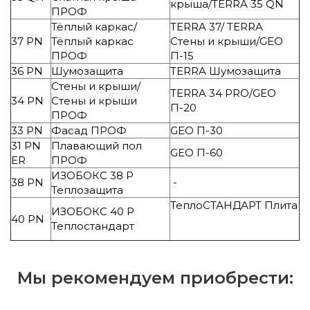
крыша/TERRA 35 QN
ПРОФ
Тёплый каркас/
TERRA 37/ TERRA
37 PN
Тёплый каркас
Стены и крыши/GEO
ПРОФ
П-15
36 PN
Шумозащита
TERRA Шумозащита
Стены и крыши/
TERRA 34 PRO/GEO
34 PN
Стены и крыши
П-20
ПРОФ
33 PN
Фасад ПРОФ
GEO П-30
31 PN
Плавающий пол
GEO П-60
ER
ПРОФ
ИЗОБОКС 38 Р
38 PN
-
Теплозащита
ТеплоСТАНДАРТ Плита
ИЗОБОКС 40 Р
40 PN
Теплостандарт
Мы рекомендуем приобрести: