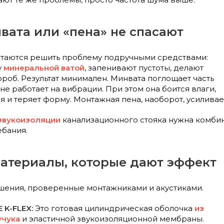
вата или «пена» не спасают
таются решить проблему подручными средствами:
у
минеральной ватой
, запенивают пустоты, делают
роб. Результат минимален. Минвата поглощает часть
 не работает на вибрации. При этом она боится влаги,
я и теряет форму. Монтажная пена, наоборот, усиливае
звукоизоляции
канализационного стояка нужна комбина
ебания.
атериалы, которые дают эффект
шения, проверенные монтажниками и акустиками.
 K-FLEX:
Это готовая цилиндрическая оболочка
из
учука
и эластичной звукоизоляционной мембраны.