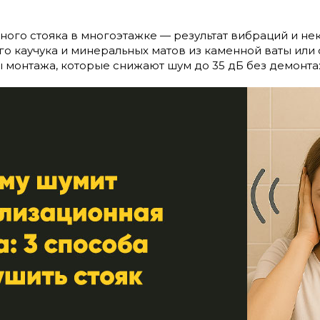
ого стояка в многоэтажке — результат вибраций и не
о каучука и минеральных матов из каменной ваты или
 монтажа, которые снижают шум до 35 дБ без демонта