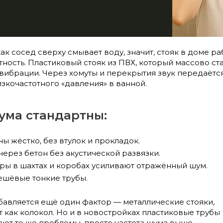
ак сосед сверху смывает воду, значит, стояк в доме ра
тность. Пластиковый стояк из ПВХ, который массово ста
вибрации. Через хомуты и перекрытия звук передаётся в
кочастотного «давления» в ванной.
ма стандартны:
ы жёстко, без втулок и прокладок.
через бетон без акустической развязки.
ры в шахтах и коробах усиливают отражённый шум.
ешёвые тонкие трубы.
бавляется ещё один фактор — металлические стояки,
 как колокол. Но и в новостройках пластиковые трубы
ают те же проблемы, просто частота шума выше.