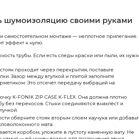
ь шумоизоляцию своими руками
и самостоятельном монтаже — неплотное прилегание.
т эффект к нулю.
ность трубы. Если есть следы краски или пыли, их нуж
е стояк проходит через перекрытия, поставьте
лки. Зазор между втулкой и плитой заполните
рметиком. Это отсечёт передачу вибраций на
очку K-FONIK ZIP CASE K-FLEX. Она должна плотно
бу без перекосов. Стыки соединяются внахлёст и
пучкой.
сти оберните стояк вторым слоем каучука или добавь
кловолоконного мата.
вается коробом, уложите в пустоту каменную вату. Не
о камня — ей нужен воздух для поглощения звука.