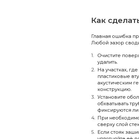
Как сделат
Главная ошибка пр
Любой зазор своди
Очистите поверх
удалить.
На участках, гд
пластиковые вту
акустическим ге
конструкцию.
Установите обол
обхватывать тру
фиксируются ли
При необходимо
сверху слой сте
Если стояк заши
уплотняйте её д