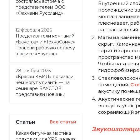
состоялась встреча с
Внутренний сло
представителем ООО
прохождение зву
«Фахманн Руссланд»
монтаж занимает
плесневеет, раб
на пластиковый 
12 февраля 2026
Представители компаний
Маты из каменн
«Баустов» и «ТехноСонус»
скрыт. Каменная
провели рабочую встречу
горит и хорошо 
в офисе «Баустов»
пространство ме
Чтобы вата не в
гидрофобизиров
28 ноября 2025
«Краски КВИЛ» показали,
Стекловолоконн
чем могут удивить — на
помещений.
Сте
семинаре БАУСТОВ
акустику помеще
представили новинки
Акустические г
вокруг втулок, 
сохраняющий эл
Статьи
Все статьи
Звукоизоляци
Какая битумная мастика
подходит для XPS, а какая