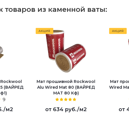
 товаров из каменной ваты:
АКЦИЯ
АКЦИЯ
 Rockwool
Мат прошивной Rockwool
Мат про
105 (ВАЙРЕД
Alu Wired Mat 80 (ВАЙРЕД
Wired M
ф1)
МАТ 80 Кф)
9
б.
/м2
от
634 руб.
/м2
от