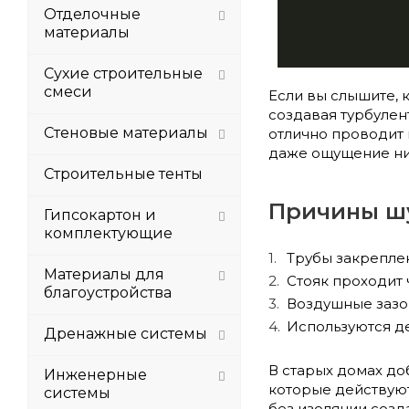
Отделочные
материалы
Сухие строительные
смеси
Если вы слышите, к
создавая турбулен
Стеновые материалы
отлично проводит 
даже ощущение низ
Строительные тенты
Причины шу
Гипсокартон и
комплектующие
Трубы закреплен
Материалы для
Стояк проходит 
благоустройства
Воздушные зазо
Используются д
Дренажные системы
В старых домах до
Инженерные
которые действуют
системы
без изоляции созд