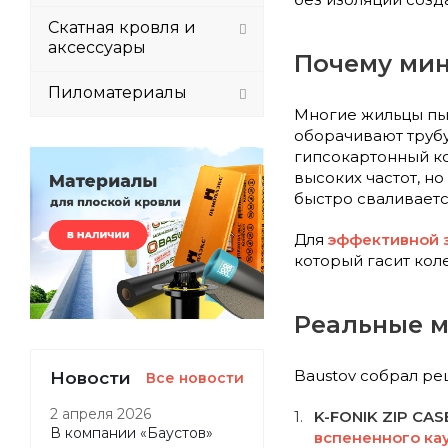
Скатная кровля и
аксессуары
Почему мин
Пиломатериалы
Многие жильцы пы
оборачивают труб
гипсокартонный ко
высоких частот, но
быстро сваливаетс
Для
эффективной 
который гасит кол
Реальные м
Baustov собрал ре
Новости
Все новости
2 апреля 2026
K-FONIK ZIP CASE
В компании «Баустов»
вспененного ка