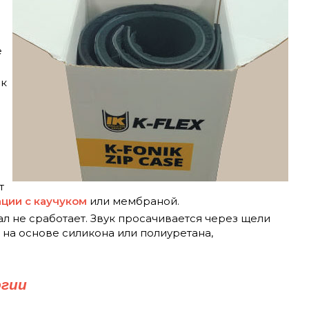
е
як
т
ции с каучуком
или мембраной.
л не сработает. Звук просачивается через щели
 на основе силикона или полиуретана,
огии