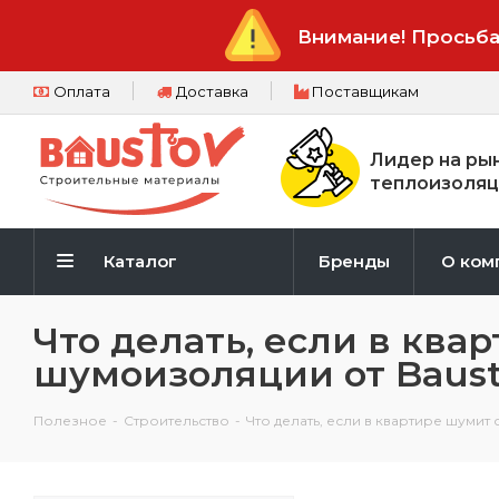
Внимание! Просьба
Оплата
Доставка
Поставщикам
Лидер на ры
теплоизоляц
Каталог
Бренды
О ком
Что делать, если в кв
шумоизоляции от Bausto
Полезное
-
Строительство
-
Что делать, если в квартире шумит