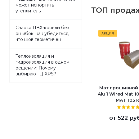
может испортить
ТОП продаж
утеплитель
Сварка ПВХ-кровли без
ошибок: как убедиться,
АКЦИЯ
что шов герметичен
Теплоизоляция и
гидроизоляция в одном
решении: Почему
выбирают Ц-XPS?
Мат прошивной
Alu 1 Wired Mat 
МАТ 105 К
от
522 ру