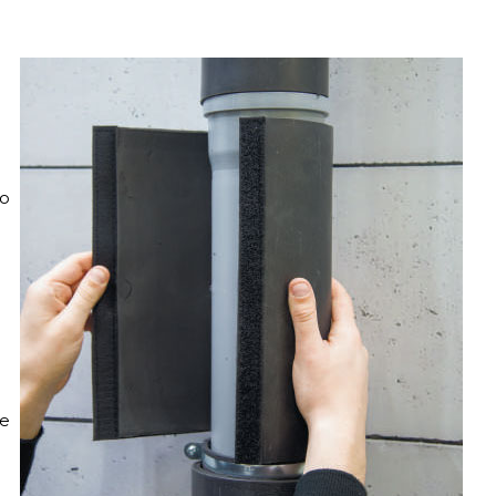
но
те