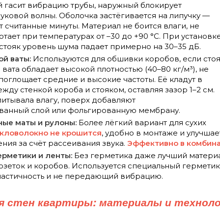
й гасит вибрацию трубы, наружный блокирует
ковой волны. Оболочка застёгивается на липучку —
 считанные минуты. Материал не боится влаги, не
отает при температурах от –30 до +90 °C. При установк
стояк уровень шума падает примерно на 30–35 дБ.
ой ваты:
Используются для обшивки коробов, если сто
 вата обладает высокой плотностью (40–80 кг/м³), не
поглощает средние и высокие частоты. Её кладут в
жду стенкой короба и стояком, оставляя зазор 1–2 см.
питывала влагу, поверх добавляют
анный слой или фольгированную мембрану.
ые маты и рулоны:
Более лёгкий вариант для сухих
кловолокно не крошится
, удобно в монтаже и улучшае
ния за счёт рассеивания звука.
Эффективно в комбина
ерметики и ленты:
Без герметика даже лучший материа
розеток и коробов. Используется специальный герметик
астичность и не передающий вибрацию.
я стен квартиры: материалы и технол