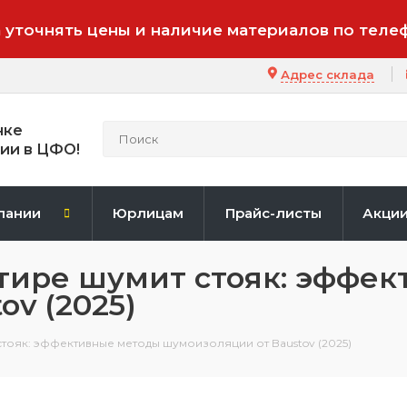
 уточнять цены и наличие материалов по теле
Адрес склада
нке
ии в ЦФО!
пании
Юрлицам
Прайс-листы
Акци
артире шумит стояк: эффе
v (2025)
 стояк: эффективные методы шумоизоляции от Baustov (2025)