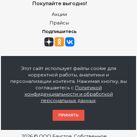
Покупайте выгодно!
Акции
Прайсы
Подпишитесь
Наши контакты
Этот сайт использует файлы cookie для
+7 (495) 212-06-41
корректной работы, аналитики и
персонализации контента. Нажимая кнопку, вы
sale@baustof.ru
соглашаетесь с
Политикой
конфиденциальности и обработкой
Россия, Москва, Новоостаповская
персональных данных
.
д.5, стр.14
ПРИНЯТЬ
2026 © ООО Баустов. Собственное