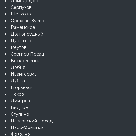
Домодедово
Серпухов
Щёлково
Орехово-Зуево
Раменское
Долгопрудный
Пушкино
Реутов
Сергиев Посад
Воскресенск
Лобня
Ивантеевка
Дубна
Егорьевск
Чехов
Дмитров
Видное
Ступино
Павловский Посад
Наро-Фоминск
Фрязино