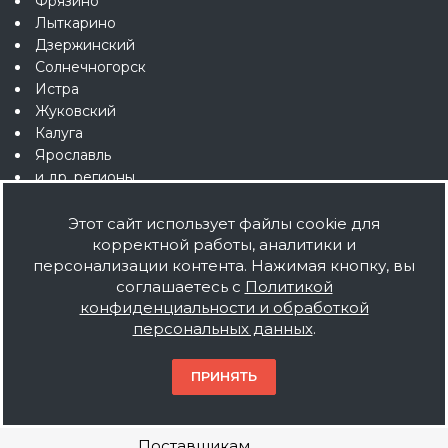
Фрязино
Лыткарино
Дзержинский
Солнечногорск
Истра
Жуковский
Калуга
Ярославль
и др. регионы
Этот сайт использует файлы cookie для
корректной работы, аналитики и
персонализации контента. Нажимая кнопку, вы
соглашаетесь с
Политикой
О компании
конфиденциальности и обработкой
персональных данных
.
О нас
Мы дилеры
ПРИНЯТЬ
Наше производство
Вакансии
Поставщикам