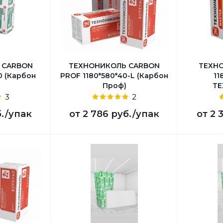
 CARBON
ТЕХНОНИКОЛЬ CARBON
ТЕХНО
0 (Карбон
PROF 1180*580*40-L (Карбон
11
Проф)
ТЕ
3
2
б.
/упак
от
2 786 руб.
/упак
от
2 