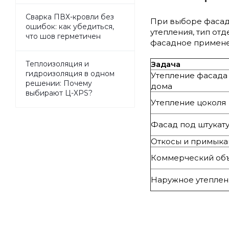
Сварка ПВХ-кровли без
При выборе фасадн
ошибок: как убедиться,
утепления, тип от
что шов герметичен
фасадное примене
Задача
Теплоизоляция и
гидроизоляция в одном
Утепление фасада
решении: Почему
дома
выбирают Ц-XPS?
Утепление цоколя
Фасад под штукат
Откосы и примыка
Коммерческий об
Наружное утеплен