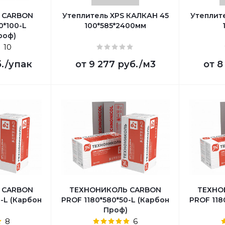
 CARBON
Утеплитель XPS КАЛКАН 45
Утеплит
0*100-L
100*585*2400мм
роф)
10
б.
/упак
от
9 277 руб.
/м3
от
8
 CARBON
ТЕХНОНИКОЛЬ CARBON
ТЕХНО
-L (Карбон
PROF 1180*580*50-L (Карбон
PROF 118
Проф)
8
6