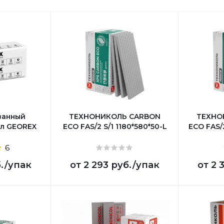
ванный
ТЕХНОНИКОЛЬ CARBON
ТЕХНО
л GEOREX
ECO FAS/2 S/1 1180*580*50-L
ECO FAS/2
6
.
/упак
от
2 293 руб.
/упак
от
2 