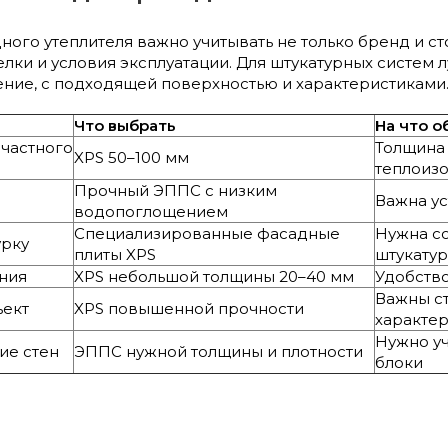
ого утеплителя важно учитывать не только бренд и ст
делки и условия эксплуатации. Для штукатурных систем
ние, с подходящей поверхностью и характеристиками
Что выбрать
На что о
 частного
Толщина 
XPS 50–100 мм
теплоиз
Прочный ЭППС с низким
Важна ус
водопоглощением
Специализированные фасадные
Нужна с
урку
плиты XPS
штукату
ния
XPS небольшой толщины 20–40 мм
Удобство
Важны ст
ъект
XPS повышенной прочности
характе
Нужно уч
ие стен
ЭППС нужной толщины и плотности
блоки