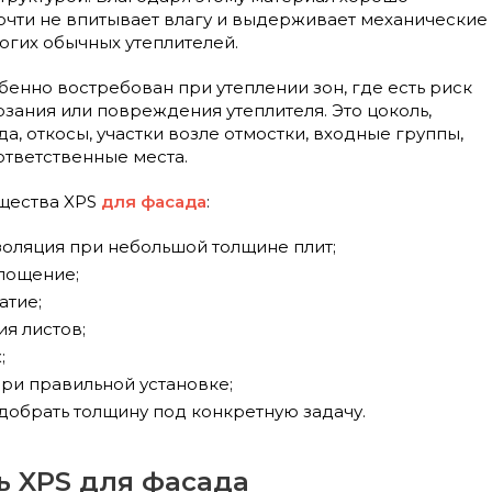
почти не впитывает влагу и выдерживает механические
огих обычных утеплителей.
енно востребован при утеплении зон, где есть риск
зания или повреждения утеплителя. Это цоколь,
а, откосы, участки возле отмостки, входные группы,
ответственные места.
щества XPS
для фасада
:
золяция при небольшой толщине плит;
лощение;
атие;
я листов;
;
ри правильной установке;
добрать толщину под конкретную задачу.
ь XPS для фасада