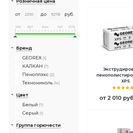
Розничная цена
от
до
руб.
2010
3827
5644
7461
9278
Бренд
GEOREX
(1)
КАЛКАН
(7)
Экструдиро
Пеноплэкс
(2)
пенополистиро
XPS
Технониколь
(14)
Цвет
от
2 010 руб
Белый
(7)
Серый
(1)
Группа горючести