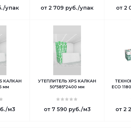
б.
/упак
от
2 709 руб.
/упак
от
2 
S КАЛКАН
УТЕПЛИТЕЛЬ XPS КАЛКАН
ТЕХНО
5 мм
50*585*2400 мм
ECO 1180
б.
/м3
от
7 590 руб.
/м3
от
2 