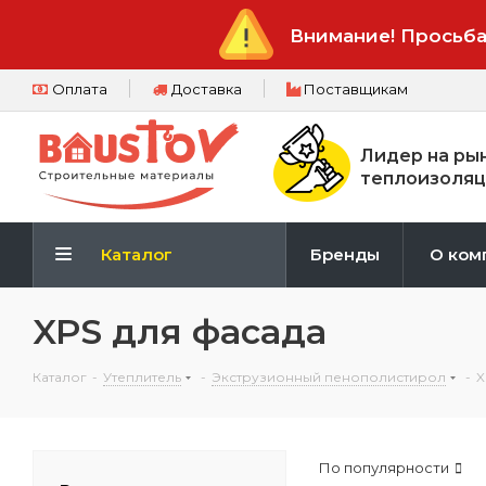
Внимание! Просьба
Оплата
Доставка
Поставщикам
Лидер на ры
теплоизоляц
Каталог
Бренды
О ком
XPS для фасада
Каталог
-
Утеплитель
-
Экструзионный пенополистирол
-
X
По популярности