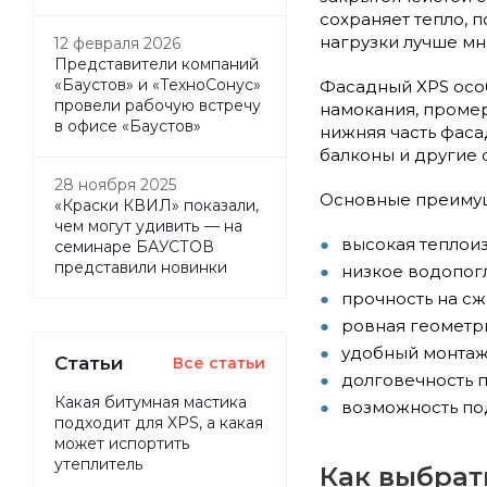
сохраняет тепло, 
нагрузки лучше мн
12 февраля 2026
Представители компаний
«Баустов» и «ТехноСонус»
Фасадный XPS особ
провели рабочую встречу
намокания, промер
в офисе «Баустов»
нижняя часть фасад
балконы и другие 
28 ноября 2025
Основные преиму
«Краски КВИЛ» показали,
чем могут удивить — на
высокая теплои
семинаре БАУСТОВ
представили новинки
низкое водопог
прочность на сж
ровная геометри
удобный монтаж
Статьи
Все статьи
долговечность п
Какая битумная мастика
возможность по
подходит для XPS, а какая
может испортить
утеплитель
Как выбрат