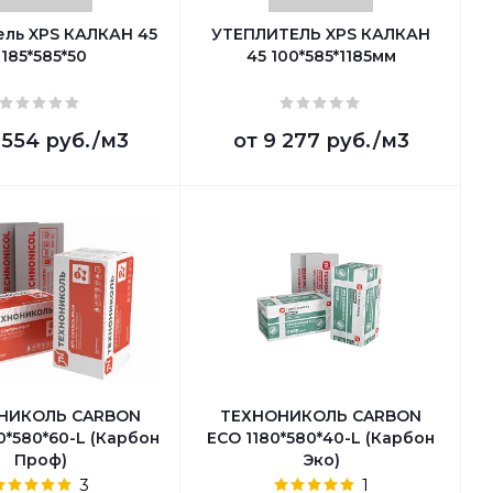
ель XPS КАЛКАН 45
УТЕПЛИТЕЛЬ XPS КАЛКАН
1185*585*50
45 100*585*1185мм
 554 руб.
/м3
от
9 277 руб.
/м3
НИКОЛЬ CARBON
ТЕХНОНИКОЛЬ CARBON
0*580*60-L (Карбон
ECO 1180*580*40-L (Карбон
Проф)
Эко)
3
1