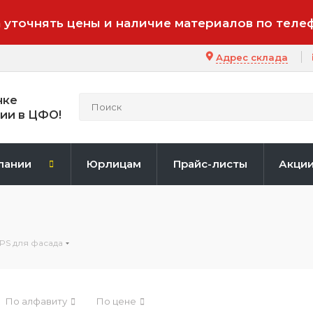
 уточнять цены и наличие материалов по теле
Адрес склада
нке
ии в ЦФО!
пании
Юрлицам
Прайс-листы
Акци
PS для фасада
По алфавиту
По цене