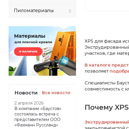
Пиломатериалы
XPS для фасада ис
Экструдированный 
участков, где мат
В каталоге предс
позволяет
подобра
Специалисты Бауст
совместимость с к
Новости
Все новости
2 апреля 2026
Почему XPS
В компании «Баустов»
состоялась встреча с
представителем ООО
Экструдированны
«Фахманн Руссланд»
закрытоячеистой с