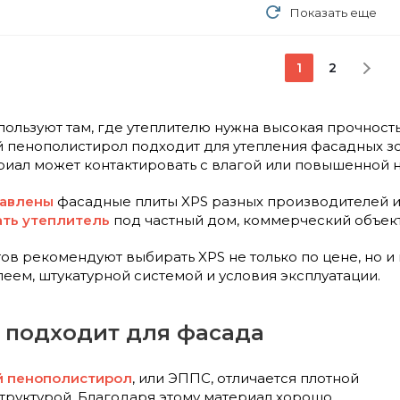
Показать еще
1
2
пользуют там, где утеплителю нужна высокая прочност
пенополистирол подходит для утепления фасадных зон
ериал может контактировать с влагой или повышенной н
тавлены
фасадные плиты XPS разных производителей и тол
ть утеплитель
под частный дом, коммерческий объект
ов рекомендуют выбирать XPS не только по цене, но и 
леем, штукатурной системой и условия эксплуатации.
 подходит для фасада
й пенополистирол
, или ЭППС, отличается плотной
труктурой. Благодаря этому материал хорошо