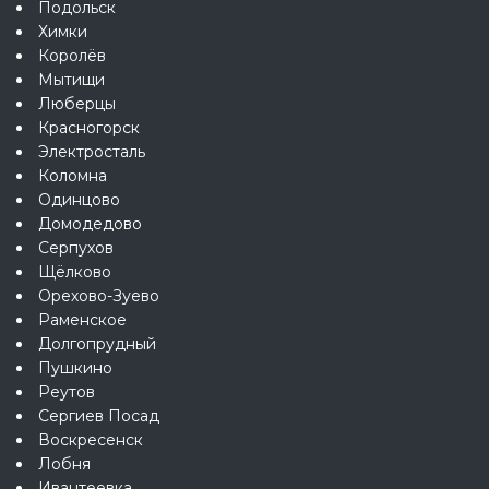
Подольск
Химки
Королёв
Мытищи
Люберцы
Красногорск
Электросталь
Коломна
Одинцово
Домодедово
Серпухов
Щёлково
Орехово-Зуево
Раменское
Долгопрудный
Пушкино
Реутов
Сергиев Посад
Воскресенск
Лобня
Ивантеевка