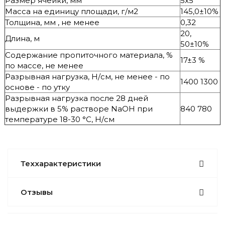
Размер ячейки, мм
5x5
Масса на единицу площади, г/м2
145,0±10%
Толщина, мм , не менее
0,32
20,
Длина, м
50±10%
Содержание пропиточного материала, %
17±3 %
по массе, не менее
Разрывная нагрузка, Н/см, не менее - по
1400 1300
основе - по утку
Разрывная нагрузка после 28 дней
выдержки в 5% растворе NaOH при
840 780
температуре 18-30 °C, Н/см
Теххарактеристики
Отзывы