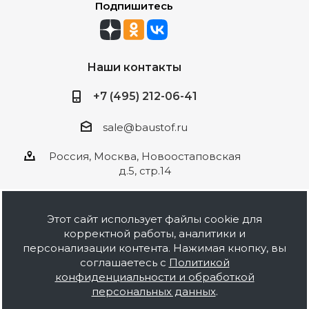
Подпишитесь
Наши контакты
+7 (495) 212-06-41
sale@baustof.ru
Россия, Москва, Новоостаповская
д.5, стр.14
Этот сайт использует файлы cookie для
корректной работы, аналитики и
2026 © ООО Баустов. Собственное
персонализации контента. Нажимая кнопку, вы
производство лакокрасочной продукции,
соглашаетесь с
Политикой
оптовая и розничная продажа строительных
конфиденциальности и обработкой
материалов, комплектация объектов под ключ.
персональных данных
.
Информация на сайте носит ознакомительный