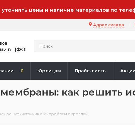
 уточнять цены и наличие материалов по теле
Адрес склада
нке
ии в ЦФО!
пании
Юрлицам
Прайс-листы
Акци
мембраны: как решить ис
ак решить источник 80% проблем с кровлей