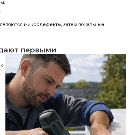
ы;
.
появляются микродефекты, затем локальные
адают первыми
их