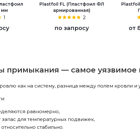
(Пластфоил
Plastfoil FL (Пластфоил ФЛ
Plastfo
5 мм
армированная)
1
2
осу
по запросу
от
ы примыкания — самое уязвимое 
кровлю как на систему, разница между полем кровли и 
и:
еделяются равномерно,
 запас для температурных подвижек,
 относительно стабильно.