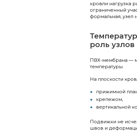
кровли нагрузка р
ограниченный учас
формальная, узел 
Температу
роль узлов
ПВХ-мембрана — ма
температуры.
На плоскости кров
прижимной план
крепежом,
вертикальной к
Подвижки не исче
швов и деформаци