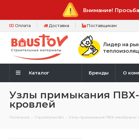
Внимание! Просьба
Оплата
Доставка
Поставщикам
Лидер на ры
теплоизоляц
Каталог
Бренды
О ком
Узлы примыкания ПВХ-
кровлей
Полезное
-
Строительство
-
Узлы примыкания ПВХ-мембраны: к