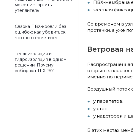
ПВХ-мембрана е
может испортить
жёсткая фиксаци
утеплитель
Со временем в узл
Сварка ПВХ-кровли без
протечки, а уже п
ошибок: как убедиться,
что шов герметичен
Ветровая н
Теплоизоляция и
гидроизоляция в одном
Распространённая 
решении: Почему
открытых плоскост
выбирают Ц-XPS?
именно по перимет
Воздушный поток 
у парапетов,
у стен,
у надстроек и ша
В этих местах мем