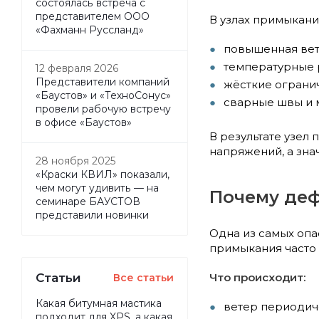
состоялась встреча с
представителем ООО
В узлах примыкани
«Фахманн Руссланд»
повышенная вет
температурные 
12 февраля 2026
Представители компаний
жёсткие ограни
«Баустов» и «ТехноСонус»
сварные швы и 
провели рабочую встречу
в офисе «Баустов»
В результате узел
напряжений, а зна
28 ноября 2025
«Краски КВИЛ» показали,
чем могут удивить — на
Почему дефе
семинаре БАУСТОВ
представили новинки
Одна из самых опа
примыкания часто в
Статьи
Что происходит:
Все статьи
Какая битумная мастика
ветер периодиче
подходит для XPS, а какая