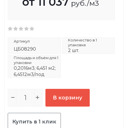
от
11 037
руб.
/м3
Количество в 1
Артикул
упаковке
ЦБ08290
2 шт.
Площадь и объём для 1
упаковки
0,2016м3; 6,451 м2;
6,4512м3/под
В корзину
Купить в 1 клик