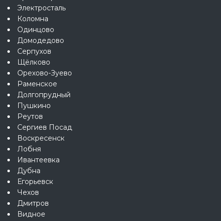
Электросталь
Коломна
Одинцово
Домодедово
Серпухов
Щёлково
Орехово-Зуево
Раменское
Долгопрудный
Пушкино
Реутов
Сергиев Посад
Воскресенск
Лобня
Ивантеевка
Дубна
Егорьевск
Чехов
Дмитров
Видное