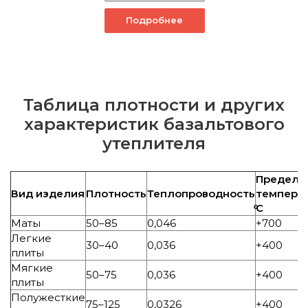
Подробнее
Таблица плотности и других
характеристик базальтового
утеплителя
Предель
Вид изделия
Плотность
Теплопроводность
температ
ͦС
Маты
50–85
0,046
+700
Легкие
30–40
0,036
+400
плиты
Мягкие
50–75
0,036
+400
плиты
Полужесткие
75–125
0,0326
+400