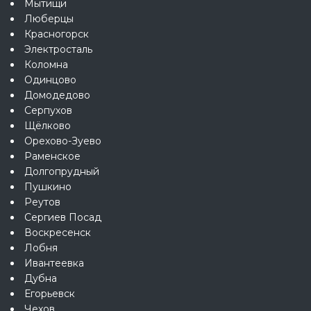
Мытищи
Люберцы
Красногорск
Электросталь
Коломна
Одинцово
Домодедово
Серпухов
Щёлково
Орехово-Зуево
Раменское
Долгопрудный
Пушкино
Реутов
Сергиев Посад
Воскресенск
Лобня
Ивантеевка
Дубна
Егорьевск
Чехов