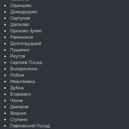
Одинцово
Домодедово
Серпухов
Щёлково
Орехово-Зуево
Раменское
Долгопрудный
Пушкино
Реутов
Сергиев Посад
Воскресенск
Лобня
Ивантеевка
Дубна
Егорьевск
Чехов
Дмитров
Видное
Ступино
Павловский Посад