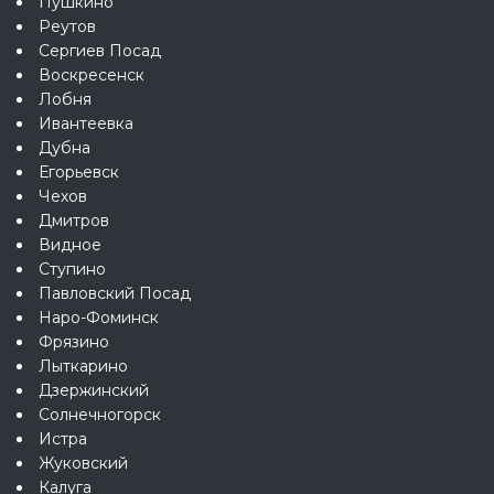
Пушкино
Реутов
Сергиев Посад
Воскресенск
Лобня
Ивантеевка
Дубна
Егорьевск
Чехов
Дмитров
Видное
Ступино
Павловский Посад
Наро-Фоминск
Фрязино
Лыткарино
Дзержинский
Солнечногорск
Истра
Жуковский
Калуга