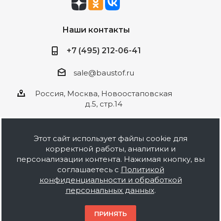
Наши контакты
+7 (495) 212-06-41
sale@baustof.ru
Россия, Москва, Новоостаповская
д.5, стр.14
Этот сайт использует файлы cookie для
корректной работы, аналитики и
2026 © ООО Баустов. Собственное
персонализации контента. Нажимая кнопку, вы
производство лакокрасочной продукции,
соглашаетесь с
Политикой
оптовая и розничная продажа строительных
конфиденциальности и обработкой
материалов, комплектация объектов под ключ.
персональных данных
.
Информация на сайте носит ознакомительный
характер и не является публичной офертой.
ПРИНЯТЬ