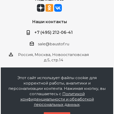
Наши контакты
+7 (495) 212-06-41
sale@baustof.ru
Россия, Москва, Новоостаповская
д.5, стр.14
Этот сайт использует файлы cookie для
корректной работы, аналитики и
2026 © ООО Баустов. Собственное
персонализации контента. Нажимая кнопку, вы
производство лакокрасочной продукции,
соглашаетесь с
Политикой
оптовая и розничная продажа строительных
конфиденциальности и обработкой
материалов, комплектация объектов под ключ.
персональных данных
.
Информация на сайте носит ознакомительный
характер и не является публичной офертой.