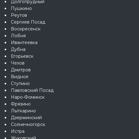
Долгопрудный
Пушкино
Реутов
Сергиев Посад
Воскресенск
Лобня
Ивантеевка
Дубна
Егорьевск
Чехов
Дмитров
Видное
Ступино
Павловский Посад
Наро-Фоминск
Фрязино
Лыткарино
Дзержинский
Солнечногорск
Истра
Жуковский