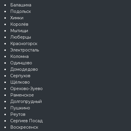
Балашиха
Подольск
Химки
Королёв
Мытищи
Люберцы
Красногорск
Электросталь
Коломна
Одинцово
Домодедово
Серпухов
Щёлково
Орехово-Зуево
Раменское
Долгопрудный
Пушкино
Реутов
Сергиев Посад
Воскресенск