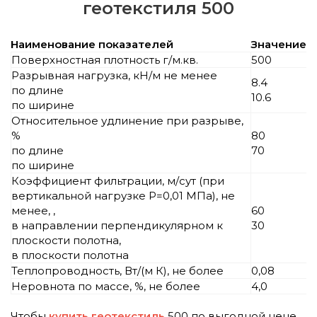
геотекстиля 500
Наименование показателей
Значение
Поверхностная плотность г/м.кв.
500
Разрывная нагрузка, кН/м не менее
8.4
по длине
10.6
по ширине
Относительное удлинение при разрыве,
%
80
по длине
70
по ширине
Коэффициент фильтрации, м/сут (при
вертикальной нагрузке Р=0,01 МПа), не
менее, ,
60
в направлении перпендикулярном к
30
плоскости полотна,
в плоскости полотна
Теплопроводность, Вт/(м К), не более
0,08
Неровнота по массе, %, не более
4,0
Чтобы
купить геотекстиль
500 по выгодной цене