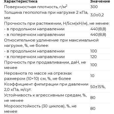
Характеристика
Значение
2
Поверхностная плотность, г/м
300
Толщина геополотна при нагрузке 2 кПа,
3,0±0,2
мм
Прочность при растяжении, Н/5см(кН/м), не менее:
- в продольном направлении
440(8,8)
- в поперечном направлении
440(8,8)
Относительное удлинение при максимальной
нагрузке, %, не более:
- в продольном направлении
100
- в поперечном направлении
120
Прочность при продавливании, даН, не
100
менее
Неровнота по массе на отрезках
10
размером (10×10) см, %, не более
Коэффициент фильтрации при давлении
50±15%,
2,0 кПа, м/сут.
Устойчивость к агрессивным средам, %,
80
не менее
Морозостойкость (30 циклов), %, не
80
менее